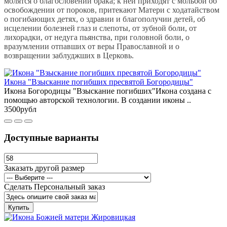
молятся о благословении брака; к ней приходят с мольбой об
освобождении от пороков, притекают Матери с ходатайством
о погибающих детях, о здравии и благополучии детей, об
исцелении болезней глаз и слепоты, от зубной боли, от
лихорадки, от недуга пьянства, при головной боли, о
вразумлении отпавших от веры Православной и о
возвращении заблуджших в Церковь.
Икона "Взыскание погибших пресвятой Богородицы"
Икона Богородицы "Взыскание погибших"Икона создана с
помощью авторской технологии. В создании иконы ..
3500рубл
Доступные варианты
Заказать другой размер
Сделать Персональный заказ
Купить