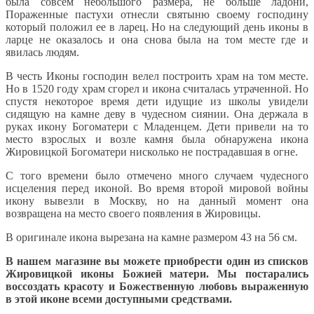
была совсем небольшого размера, не больше ладони,
Пораженные пастухи отнесли святыню своему господину
который положил ее в ларец. Но на следующий день иконы в
ларце не оказалось и она снова была на том месте где и
явилась людям.
В честь Иконы господин велел построить храм на том месте.
Но в 1520 году храм сгорел и икона считалась утраченной. Но
спустя некоторое время дети идущие из школы увидели
сидящую на камне деву в чудесном сиянии. Она держала в
руках икону Богоматери с Младенцем. Дети привели на то
место взрослых и возле камня была обнаружена икона
Жировицкой Богоматери нисколько не пострадавшая в огне.
С того времени было отмечено много случаем чудесного
исцеления перед иконой. Во время второй мировой войны
икону вывезли в Москву, но на данный момент она
возвращена на место своего появления в Жировицы.
В оригинале икона вырезана на камне размером 43 на 56 см.
В нашем магазине вы можете приобрести один из списков
Жировицкой иконы Божией матери. Мы постарались
воссоздать красоту и Божественную любовь выраженную
в этой иконе всеми доступными средствами.