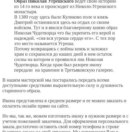
Образ Николая Угрешского
ведет свою историю
из 14 го века и происходит из Николо-Угрешского
монастыря.
В 1380 году здесь было Куликово поле и князь
Дмитрий остановился здесь на отдых со своим
войском. Тут и я явился благоверному князю образ
Николая Чудотворца что бы укрепить его верой и
надеждой. «сия вся угреша сердце его». С тех пор
это место называется Угреша.
Потому возвращаясь с войны князь и заложил
храм и сохранился до наших дней в нем остаток
сосны на котором и проявился лик Николая
Чудотворца. Когда храм был разорен икону
передали на хранение в Третьяковскую галерею.
В нашем мастерской мы постарались передать всеми
доступными средствами выразительную силу и духовность
старинного образа.
Икона представлена в среднем размере и ее можно заказать и
оплатить онлайн прямо на сайте.
Но мы, так же, можем изготовить икону в нужном размере и с
учетом пожеланий заказчика. Для оформления персонального
заказа достаточно оставить свой номер телефона в строке
быстрого заказа на этой странице. Мы перезвоним Вам и