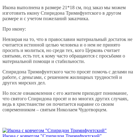
Икона выполнена в размере 21*18 см, под заказ мы можем
изготовить икону Спиридона Тримифунтского в другом
размере и с учетом пожеланий заказчика.
Про икону:
Невзирая на то, что в православии материальный достаток не
считается истинной целью человека и о нем не принято
просить и молиться, но среди тех, кого Церковь считает
святыми, есть тот, к кому часто обращаются с просьбами о
материальной помощи и стабильности.
Спиридона Тримифунтского часто просят помочь с делами на
работе, с деньгами, с решением жилищных трудностей и
других мирских дел.
Но после ознакомления с его житием приходит понимание,
что святого Спиридона просят и во многих других случаях,
ведь в христианстве он почитается наравне со своим
современником – святым Николаем Чудотворцем.
Икона с ковчегом "Спиридон Тримифунтский"