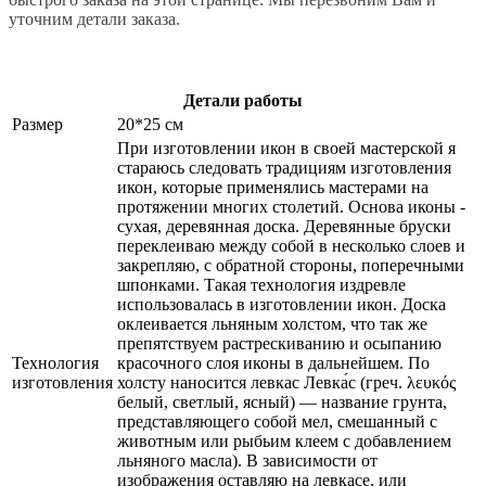
уточним детали заказа.
Детали работы
Размер
20*25 см
При изготовлении икон в своей мастерской я
стараюсь следовать традициям изготовления
икон, которые применялись мастерами на
протяжении многих столетий. Основа иконы -
сухая, деревянная доска. Деревянные бруски
переклеиваю между собой в несколько слоев и
закрепляю, с обратной стороны, поперечными
шпонками. Такая технология издревле
использовалась в изготовлении икон. Доска
оклеивается льняным холстом, что так же
препятствуем растрескиванию и осыпанию
Технология
красочного слоя иконы в дальнейшем. По
изготовления
холсту наносится левкас Левка́с (греч. λευκός
белый, светлый, ясный) — название грунта,
представляющего собой мел, смешанный с
животным или рыбьим клеем с добавлением
льняного масла). В зависимости от
изображения оставляю на левкасе, или