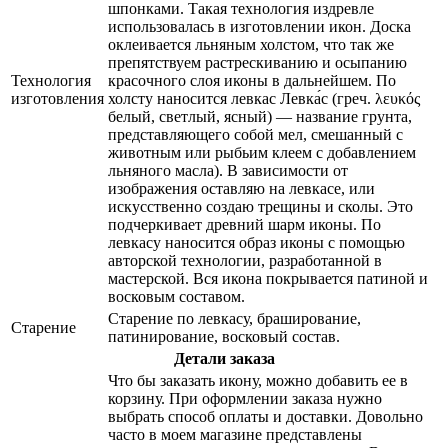
шпонками. Такая технология издревле
использовалась в изготовлении икон. Доска
оклеивается льняным холстом, что так же
препятствуем растрескиванию и осыпанию
Технология
красочного слоя иконы в дальнейшем. По
изготовления
холсту наносится левкас Левка́с (греч. λευκός
белый, светлый, ясный) — название грунта,
представляющего собой мел, смешанный с
животным или рыбьим клеем с добавлением
льняного масла). В зависимости от
изображения оставляю на левкасе, или
искусственно создаю трещины и сколы. Это
подчеркивает древний шарм иконы. По
левкасу наносится образ иконы с помощью
авторской технологии, разработанной в
мастерской. Вся икона покрывается патиной и
восковым составом.
Старение по левкасу, браширование,
Старение
патинирование, восковый состав.
Детали заказа
Что бы заказать икону, можно добавить ее в
корзину. При оформлении заказа нужно
выбрать способ оплаты и доставки. Довольно
часто в моем магазине представлены