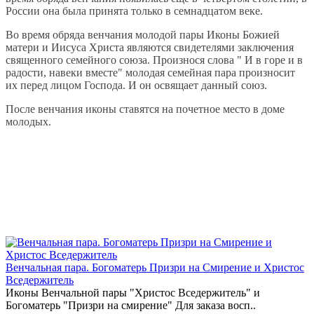
России она была принята только в семнадцатом веке.
Во время обряда венчания молодой пары Иконы Божией
матери и Иисуса Христа являются свидетелями заключения
священного семейного союза. Произнося слова " И в горе и в
радости, навеки вместе" молодая семейная пара произносит
их перед лицом Господа. И он освящает данный союз.
После венчания иконы ставятся на почетное место в доме
молодых.
Венчальная пара. Богоматерь Призри на Смирение и Христос
Вседержитель
Иконы Венчальной пары "Христос Вседержитель" и
Богоматерь "Призри на смирение" Для заказа восп..