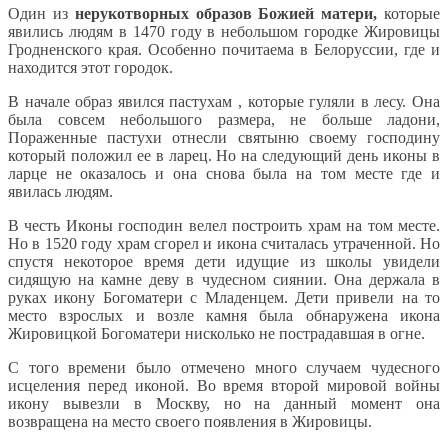
Один из
нерукотворных образов Божией матери,
которые
явились людям в 1470 году в небольшом городке Жировицы
Гродненского края. Особенно почитаема в Белоруссии, где и
находится этот городок.
В начале образ явился пастухам , которые гуляли в лесу. Она
была совсем небольшого размера, не больше ладони,
Пораженные пастухи отнесли святыню своему господину
который положил ее в ларец. Но на следующий день иконы в
ларце не оказалось и она снова была на том месте где и
явилась людям.
В честь Иконы господин велел построить храм на том месте.
Но в 1520 году храм сгорел и икона считалась утраченной. Но
спустя некоторое время дети идущие из школы увидели
сидящую на камне деву в чудесном сиянии. Она держала в
руках икону Богоматери с Младенцем. Дети привели на то
место взрослых и возле камня была обнаружена икона
Жировицкой Богоматери нисколько не пострадавшая в огне.
С того времени было отмечено много случаем чудесного
исцеления перед иконой. Во время второй мировой войны
икону вывезли в Москву, но на данный момент она
возвращена на место своего появления в Жировицы.