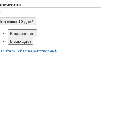
оличество
Под заказ 10 дней
В сравнение
В закладки
паситель
,
спас нерукотворный