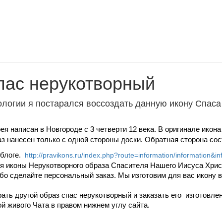
пас нерукотворный
ологии я постарался воссоздать данную икону
Спаса
рея
написан в Новгороде с 3 четверти 12 века. В оригинале икон
з нанесен только с одной стороны доски.
Обратная сторона сос
 блоге.
http://pravikons.ru/index.php?route=information/information&i
ия иконы Нерукотворного образа Спасителя Нашего Иисуса Хри
ибо сделайте персональный заказ. Мы изготовим для вас икону
ать другой образ спас нерукотворный и заказать его изготовле
й живого Чата в правом нижнем углу сайта.