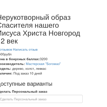
Нерукотворный образ
Спасителя нашего
Иисуса Христа Новгород
12 век
 отзывов
Написать отзыв
500рубл
ена в бонусных баллах:
3200
роизводитель:
Мастерская "Богомаз"
одель:
дерево, холст, левкас
аличие:
Под заказ 10 дней
оступные варианты
делать Персональный заказ