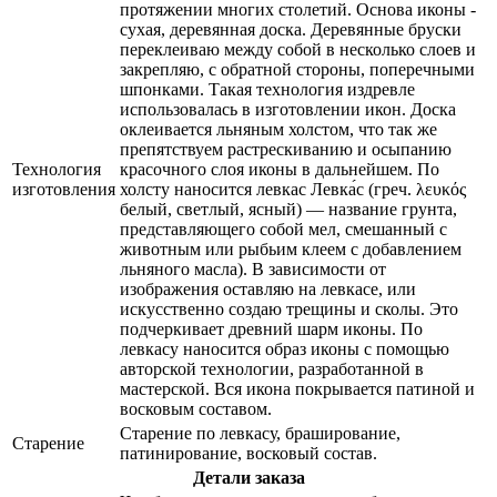
протяжении многих столетий. Основа иконы -
сухая, деревянная доска. Деревянные бруски
переклеиваю между собой в несколько слоев и
закрепляю, с обратной стороны, поперечными
шпонками. Такая технология издревле
использовалась в изготовлении икон. Доска
оклеивается льняным холстом, что так же
препятствуем растрескиванию и осыпанию
Технология
красочного слоя иконы в дальнейшем. По
изготовления
холсту наносится левкас Левка́с (греч. λευκός
белый, светлый, ясный) — название грунта,
представляющего собой мел, смешанный с
животным или рыбьим клеем с добавлением
льняного масла). В зависимости от
изображения оставляю на левкасе, или
искусственно создаю трещины и сколы. Это
подчеркивает древний шарм иконы. По
левкасу наносится образ иконы с помощью
авторской технологии, разработанной в
мастерской. Вся икона покрывается патиной и
восковым составом.
Старение по левкасу, браширование,
Старение
патинирование, восковый состав.
Детали заказа