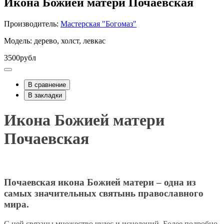
Икона Божией матери Почаевская
Производитель:
Мастерская "Богомаз"
Модель: дерево, холст, левкас
3500рубл
В сравнение
В закладки
Икона Божией матери
Почаевская
Почаевская икона Божией матери – одна из
самых значительных святынь православного
мира.
С ней связаны множество чудес и исцелений. Более подробно