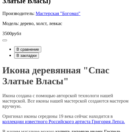
Златые Власы)
Производитель:
Мастерская "Богомаз"
Модель: дерево, холст, левкас
3500рубл
В сравнение
В закладки
Икона деревянная "Спас
Златые Власы"
Икона создана с помощью авторской технологи нашей
мастерской. Все иконы нашей мастерской создаются мастером
вручную.
Оригинал иконы середины 19 века сейчас находится в
коллекции известного Российского артиста Григория Лепса.
В нашем магазине можно
купить готовую икону Господь