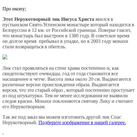
Про икону;
Этот Нерукотворный лик Иисуса Христа
явился в
пустынском Свято-Успенском монастыре который находится в
Белоруссии в 12 км. от Российской границы. Поверье гласит,
что монастырь был выстроен в 1380 году. В советское время
он долгое время пребывал в упадке, но в 2003 году монахи
стали возвращаться в обитель.
Лик стал проявляться на стене храма постепенно и, как
свидетельствуют очевидцы, год от года становится все
насыщеннее и четче. Высота лика около 20 см. Выдвигаются
различные версии происхождения образа. Выдвигается
версия, что это старый образ , который постепенно проступает
из под штукатурки. Тем не менее исследования не выявили
следов краски. Монахи поклоняются святому Лику и считают
его Нерукотворным.
Так же под заказ мы можем изготовить другой лик Спас
Нерукотворный.
Подберите изображение в нашей галерее.
.