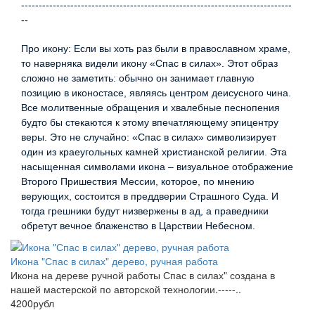
-----------------------------------------------------------------------------
--
Про икону: Если вы хоть раз были в православном храме,
то наверняка видели икону «Спас в силах». Этот образ
сложно не заметить: обычно он занимает главную
позицию в иконостасе, являясь центром деисусного чина.
Все молитвенные обращения и хвалебные песнопения
будто бы стекаются к этому впечатляющему эпицентру
веры. Это не случайно: «Спас в силах» символизирует
один из краеугольных камней христианской религии. Эта
насыщенная символами икона – визуальное отображение
Второго Пришествия Мессии, которое, по мнению
верующих, состоится в преддверии Страшного Суда. И
тогда грешники будут низвержены в ад, а праведники
обретут вечное блаженство в Царствии Небесном.
Икона "Спас в силах" дерево, ручная работа
Икона на дереве ручной работы Спас в силах" создана в
нашей мастерской по авторской технологии.-----..
4200рубл