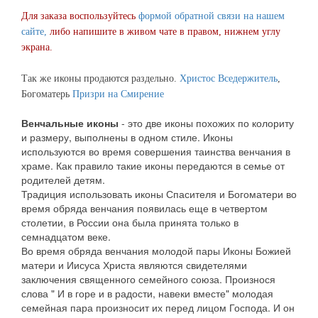
Для заказа воспользуйтесь
формой обратной связи на нашем
сайте,
либо напишите в живом чате в правом, нижнем углу
экрана.
Так же иконы продаются раздельно.
Христос Вседержитель
,
Богоматерь
Призри на Смирение
Венчальные иконы
- это две иконы похожих по колориту
и размеру, выполнены в одном стиле. Иконы
используются во время совершения таинства венчания в
храме. Как правило такие иконы передаются в семье от
родителей детям.
Традиция использовать иконы Спасителя и Богоматери во
время обряда венчания появилась еще в четвертом
столетии, в России она была принята только в
семнадцатом веке.
Во время обряда венчания молодой пары Иконы Божией
матери и Иисуса Христа являются свидетелями
заключения священного семейного союза. Произнося
слова " И в горе и в радости, навеки вместе" молодая
семейная пара произносит их перед лицом Господа. И он