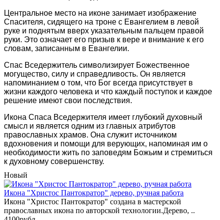
Центральное место на иконе занимает изображение
Спасителя, сидящего на троне с Евангелием в левой
руке и поднятым вверх указательным пальцем правой
руки. Это означает его призыв к вере и внимание к его
словам, записанным в Евангелии.
Спас Вседержитель символизирует Божественное
могущество, силу и справедливость. Он является
напоминанием о том, что Бог всегда присутствует в
жизни каждого человека и что каждый поступок и каждое
решение имеют свои последствия.
Икона Спаса Вседержителя имеет глубокий духовный
смысл и является одним из главных атрибутов
православных храмов. Она служит источником
вдохновения и помощи для верующих, напоминая им о
необходимости жить по заповедям Божьим и стремиться
к духовному совершенству.
Новый
Икона "Христос Пантократор" дерево, ручная работа
Икона "Христос Пантократор" создана в мастерской
православных икона по авторской технологии.Дерево, ..
4100рубл