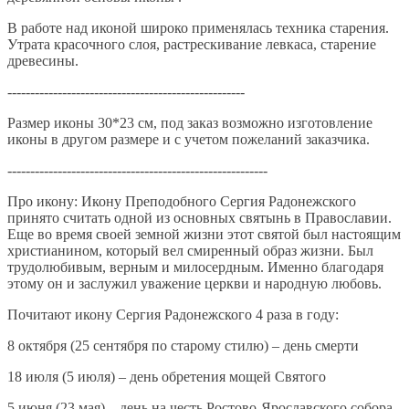
В работе над иконой широко применялась техника старения.
Утрата красочного слоя, растрескивание левкаса, старение
древесины.
----------------------------------------------------
Размер иконы 30*23 см, под заказ возможно изготовление
иконы в другом размере и с учетом пожеланий заказчика.
---------------------------------------------------------
Про икону: Икону Преподобного Сергия Радонежского
принято считать одной из основных святынь в Православии.
Еще во время своей земной жизни этот святой был настоящим
христианином, который вел смиренный образ жизни. Был
трудолюбивым, верным и милосердным. Именно благодаря
этому он и заслужил уважение церкви и народную любовь.
Почитают икону Сергия Радонежского 4 раза в году:
8 октября (25 сентября по старому стилю) – день смерти
18 июля (5 июля) – день обретения мощей Святого
5 июня (23 мая) – день на честь Ростово-Ярославского собора