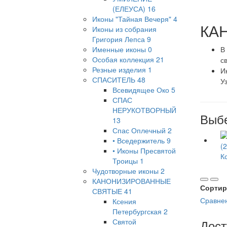
(ЕЛЕУСА)
16
Иконы "Тайная Вечеря"
4
КА
Иконы из собрания
Григория Лепса
9
Именные иконы
0
В
Особая коллекция
21
с
Резные изделия
1
И
СПАСИТЕЛЬ
48
У
Всевидящее Око
5
СПАС
НЕРУКОТВОРНЫЙ
Выбе
13
Спас Оплечный
2
• Вседержитель
9
• Иконы Пресвятой
К
Троицы
1
Чудотворные иконы
2
КАНОНИЗИРОВАННЫЕ
Сортир
СВЯТЫЕ
41
Сравнен
Ксения
Петербургская
2
Святой
Дост