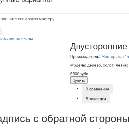
Двусторонние
Производитель:
Мастерская "Б
Модель: дерево, холст, левкас
5500рубл
Купить
В сравнение
В закладки
дпись с обратной сторон