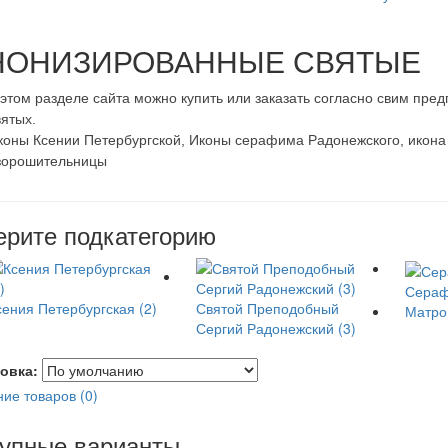
НОНИЗИРОВАННЫЕ СВЯТЫЕ
 этом разделе сайта можно купить или заказать согласно свим пр
вятых.
коны Ксении Петербургской, Иконы серафима Радонежского, икона
зорошительницы
рите подкатегорию
Сераф
сения Петербургская (2)
Святой Преподобный
Матро
Сергий Радонежский (3)
овка:
ие товаров (0)
упные варианты