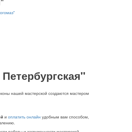
"
огомаз"
 Петербургская"
иконы нашей мастерской создаются мастером
ой
и
оплатить онлайн
удобным вам способом,
овлению.
ности работы и загруженности мастерской.