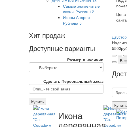
Под з
ДРУГИЕ КАТЕГОРИИ
18
пожел
Самые знаменитые
иконы России
12
Цена 
Иконы Андрея
сайта
Рублева
5
Хит продаж
Двустор
Надпись
Доступные варианты
5500ру
Размер в наличии
В с
Дост
Сделать Персональный заказ
Купить
Купить
Икона
деревянная