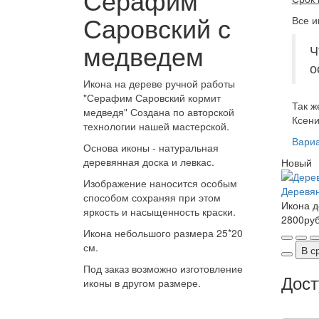
Саровский с
Все и
медведем
Ч
о
Икона на дереве ручной работы
"Серафим Саровский кормит
Так ж
медведя" Создана по авторской
Ксени
технологии нашей мастерской.
Вариа
Основа иконы - натуральная
деревянная доска и левкас.
Новый
Изображение наносится особым
Деревян
способом сохраняя при этом
Икона д
яркость и насыщенность краски.
2800ру
Икона небольшого размера 25*20
см.
В с
Под заказ возможно изготовление
Дост
иконы в другом размере.