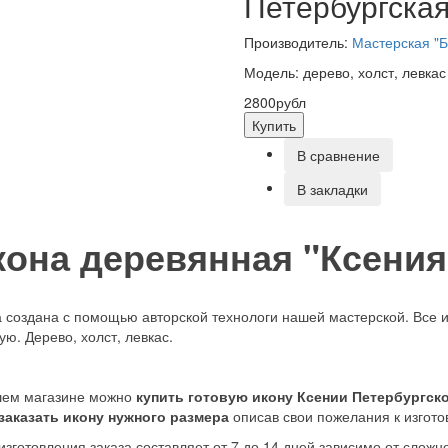
Петербургская
Производитель:
Мастерская "Б
Модель: дерево, холст, левкас
2800рубл
Купить
В сравнение
В закладки
кона деревянная "Ксения
 создана с помощью авторской технологи нашей мастерской. Все 
ую. Дерево, холст, левкас.
шем магазине можно
купить готовую икону Ксении Петербургск
заказать икону нужного размера
описав свои пожелания к изгот
изготовления заказа составляет от 7 до 14 дней зависимо от слож