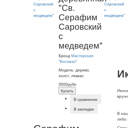
"Св.
Серафим
Саровский
с
медведем"
Брєнд
Мастерская
"Богомаз"
И
Модель: дерево,
холст, левкас
3500рубл
Икона
Купить
вручн
В сравнение
В закладки
В на
либо
Серафим
Срок 