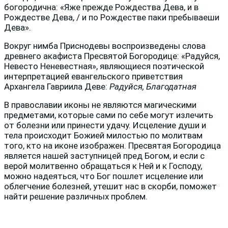
богородична: «Яже прежде Рождества Дева, и в
Рождестве Дева, / и по Рождестве паки пребываеши
Дева».
Вокруг нимба Приснодевы воспроизведены слова
древнего акафиста Пресвятой Богородице: «Радуйся,
Невесто Неневестная», являющиеся поэтической
интерпретацией евангельского приветствия
Архангела Гавриила Деве:
Радуйся, Благодатная
В православии иконы не являются магическими
предметами, которые сами по себе могут излечить
от болезни или принести удачу. Исцеление души и
тела происходит Божией милостью по молитвам
того, кто на иконе изображен. Пресвятая Богородица
является нашей заступницей пред Богом, и если с
верой молитвенно обращаться к Ней и к Господу,
можно надеяться, что Бог пошлет исцеление или
облегчение болезней, утешит нас в скорби, поможет
найти решение различных проблем.