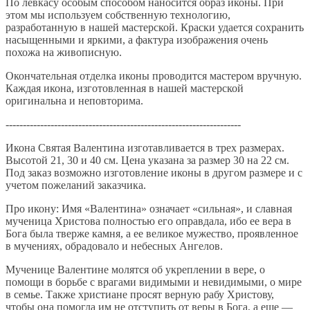
По левкасу особым способом наносится образ иконы. При
этом мы используем собственную технологию,
разработанную в нашей мастерской. Краски удается сохранить
насыщенными и яркими, а фактура изображения очень
похожа на живописную.
Окончательная отделка иконы проводится мастером вручную.
Каждая икона, изготовленная в нашей мастерской
оригинальна и неповторима.
--------------------------------------------------------------------
Икона Святая Валентина изготавливается в трех размерах.
Высотой 21, 30 и 40 см. Цена указана за размер 30 на 22 см.
Под заказ возможно изготовление иконы в другом размере и с
учетом пожеланий заказчика.
Про икону: Имя «Валентина» означает «сильная», и славная
мученица Христова полностью его оправдала, ибо ее вера в
Бога была тверже камня, а ее великое мужество, проявленное
в мучениях, обрадовало и небесных Ангелов.
Мученице Валентине молятся об укреплении в вере, о
помощи в борьбе с врагами видимыми и невидимыми, о мире
в семье. Также христиане просят верную рабу Христову,
чтобы она помогла им не отступить от веры в Бога, а еще —