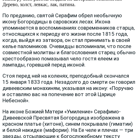
Дерево, холст, левкас, лак, патина.
По преданию, святой Серафим обрел необычную
икону Богородицы в саровских лесах. Икона
упоминается в воспоминаниях современников старца,
относящихся к периоду его жизни после 1815 года,
когда, выйдя из затвора, он стал принимать в своей
келье паломников. Очевидцы вспоминали, что после
совместной молитвы и благословения старец обычно
крестообразно помазывал чело гостя елеем из
лампады, горевшей перед иконой.
Стоя перед ней на коленях, преподобный скончался
15 января 1833 года. Незадолго до смерти он говорил
дивеевским монахиням, указывая на икону: «Поручаю
и оставляю вас на попечение вот этой Царице
Небесной».
На иконе Божией Матери «Умиление» Серафимо-
Дивеевской Пресвятая Богородица изображена в
красном платье (хитоне), синем покрывале (гиматии)
и белой накидке (мафории). На Ее челе и плечах — три
звезды, отсылающие к богослужебному тексту