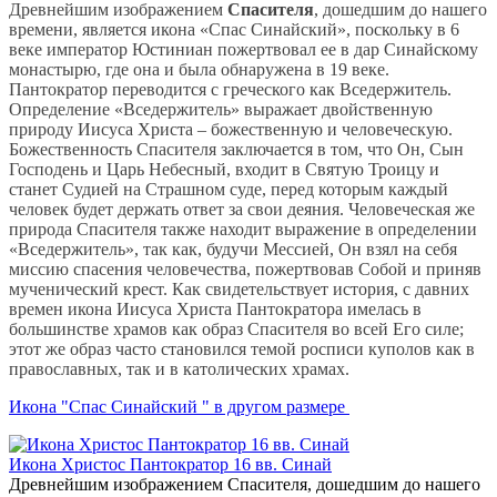
Древнейшим изображением
Спасителя
, дошедшим до нашего
времени, является икона «Спас Синайский», поскольку в 6
веке император Юстиниан пожертвовал ее в дар Синайскому
монастырю, где она и была обнаружена в 19 веке.
Пантократор переводится с греческого как Вседержитель.
Определение «Вседержитель» выражает двойственную
природу Иисуса Христа – божественную и человеческую.
Божественность Спасителя заключается в том, что Он, Сын
Господень и Царь Небесный, входит в Святую Троицу и
станет Судией на Страшном суде, перед которым каждый
человек будет держать ответ за свои деяния. Человеческая же
природа Спасителя также находит выражение в определении
«Вседержитель», так как, будучи Мессией, Он взял на себя
миссию спасения человечества, пожертвовав Собой и приняв
мученический крест. Как свидетельствует история, с давних
времен икона Иисуса Христа Пантократора имелась в
большинстве храмов как образ Спасителя во всей Его силе;
этот же образ часто становился темой росписи куполов как в
православных, так и в католических храмах.
Икона "Спас Синайский " в другом размере
Икона Христос Пантократор 16 вв. Синай
Древнейшим изображением Спасителя, дошедшим до нашего