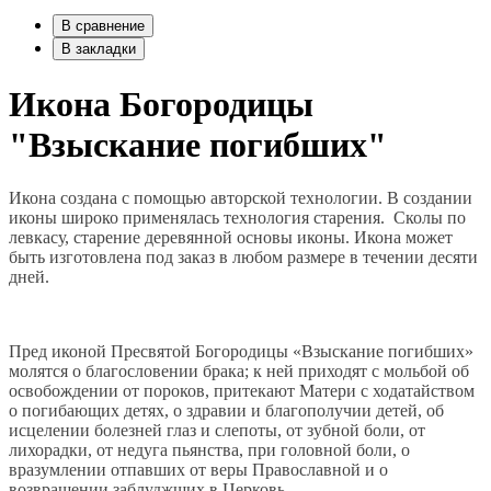
В сравнение
В закладки
Икона Богородицы
"Взыскание погибших"
Икона создана с помощью авторской технологии. В создании
иконы широко применялась технология старения. Сколы по
левкасу, старение деревянной основы иконы. Икона может
быть изготовлена под заказ в любом размере в течении десяти
дней.
Пред иконой Пресвятой Богородицы «Взыскание погибших»
молятся о благословении брака; к ней приходят с мольбой об
освобождении от пороков, притекают Матери с ходатайством
о погибающих детях, о здравии и благополучии детей, об
исцелении болезней глаз и слепоты, от зубной боли, от
лихорадки, от недуга пьянства, при головной боли, о
вразумлении отпавших от веры Православной и о
возвращении заблуджших в Церковь.