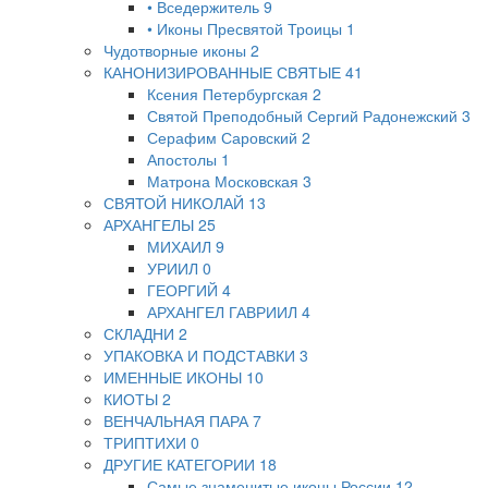
• Вседержитель
9
• Иконы Пресвятой Троицы
1
Чудотворные иконы
2
КАНОНИЗИРОВАННЫЕ СВЯТЫЕ
41
Ксения Петербургская
2
Святой Преподобный Сергий Радонежский
3
Серафим Саровский
2
Апостолы
1
Матрона Московская
3
СВЯТОЙ НИКОЛАЙ
13
АРХАНГЕЛЫ
25
МИХАИЛ
9
УРИИЛ
0
ГЕОРГИЙ
4
АРХАНГЕЛ ГАВРИИЛ
4
СКЛАДНИ
2
УПАКОВКА И ПОДСТАВКИ
3
ИМЕННЫЕ ИКОНЫ
10
КИОТЫ
2
ВЕНЧАЛЬНАЯ ПАРА
7
ТРИПТИХИ
0
ДРУГИЕ КАТЕГОРИИ
18
Самые знаменитые иконы России
12