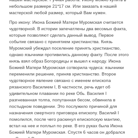
небольшом размере 21*17 см. Или заказать в нашей
мастерской любой размер, который Вам нужен.
Про икону: Икона Божией Матери Муромская считается
чудотворной. В истории запечатлены два весомых факта,
которые позволяют сделать данный вывод. Первое
событие связано с принятием христианства. Князь
Муромский убеждал поселение принять христианство,
однако язычники противились данному факту. После этого
князь взял образ Богородицы и вышел к народу. Икона
Божией Матери Муромская сотворила чудеса: язычники
переменили решение, приняв христианство. Второе
чудотворное явление связано с именем епископа
рязанского Василием I, В частности, речь идет об
удивительном плавании по реке Обь. Василия I
разгневанная толпа, попутанная бесом, обвинила в
постыдном поведении. Это послужило причиной для
назначения смертного приговора епископу. Василий I
помолился, после чего раскинул епископскую мантию,
встал на нее и поплыл по реке. В его руках была Икона
Божией Матери Муромская. Спустя 6 часов он добрался