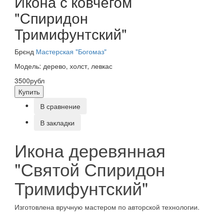
Икона с ковчегом
"Спиридон
Тримифунтский"
Брєнд
Мастерская "Богомаз"
Модель: дерево, холст, левкас
3500рубл
Купить
В сравнение
В закладки
Икона деревянная
"Святой Спиридон
Тримифунтский"
Изготовлена вручную мастером по авторской технологии.