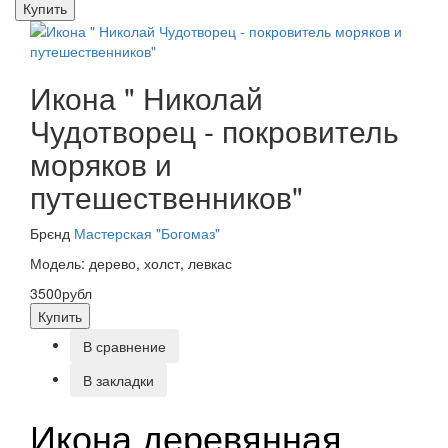
Купить
Икона " Николай
Чудотворец - покровитель
моряков и
путешественников"
Брєнд
Мастерская "Богомаз"
Модель: дерево, холст, левкас
3500рубл
Купить
В сравнение
В закладки
Икона деревянная