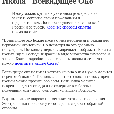
Икона "Всевидящее Око"
Икону можно купить в указанном размере, либо
заказать согласно своим пожеланиям и
предпочтениям. Доставка осуществляется по всей
России и за рубеж.
Удобные способы оплаты
прямо на сайте.
"Всевидящее око Божие икона очень необычная и редкая для
церковной иконописи. Но несмотря на это довольно
популярная. Поскольку церковь запрещает изображать Бога на
иконах, здесь Господь выражен в виде множества символов и
знаков. Более подробно про символизм иконы и ее значение
можно
почитать в нашем блоге.
"
Всевидящее око не имеет четкого канона о чем нужно молится
перед этой иконой. Господь слышит все слова и потому пред
иконой можно просить обо всем. Если Ваша молитва
искренне идет от сердца и не содержит в себе злых
пожеланий кому либо, она будет услышана Господом.
В данной иконе широко применялась технология старения.
Это трещинки по левкасу и состаренная доска с обратной
стороны.