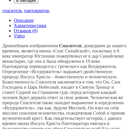
В закладки
спаситель
,
пантократор
,
Описание
Характеристики
Отзывов (0)
Video
Древнейшим изображением
Спасителя
, дошедшим до нашего
времени, является икона «Спас Синайский», поскольку в 6
веке император Юстиниан пожертвовал ее в дар Синайскому
монастырю, где она и была обнаружена в 19 веке.
Пантократор переводится с греческого как Вседержитель.
Определение «Вседержитель» выражает двойственную
природу Иисуса Христа – божественную и человеческую.
Божественность Спасителя заключается в том, что Он, Сын
Господень и Царь Небесный, входит в Святую Троицу и
станет Судией на Страшном суде, перед которым каждый
человек будет держать ответ за свои деяния. Человеческая же
природа Спасителя также находит выражение в определении
«Вседержитель», так как, будучи Мессией, Он взял на себя
миссию спасения человечества, пожертвовав Собой и приняв
мученический крест. Как свидетельствует история, с давних
времен икона Иисуса Христа Пантократора имелась в
большинстве храмов как образ Спасителя во всей Его силе;