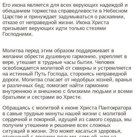
Его икона является для всех верующих надеждой и
обещанием торжества справедливости в Небесном
Царстве и принуждает задумываться о раскаянии,
отказе от неправедной жизни. Икона Христа
призывает верующих идти только стезями
Господними.
Молитва перед этим образом поддерживает в
желании обрести душевную гармонию, укрепляет в
вере, утешает в трудные часы бытия. Человек
освобождается молитвой от скверны и устремляется
на истинный Путь Господа, сторонясь неправедной
дороги. Молитва спасает от недобрых козней, вранья
и различных бед; помогает найти гармонию
внутреннюю и внешнюю с близкими людьми и всеми
братьями и сестрами во Христе.
Обращаясь с молитвой к иконе Христа Пантократора
в самые трудные минуты нашей жизни с молитвой
сердечной и покорной, идущей из самого сердца, мы
получим утешение и решение всех сложных
ситуаций в жизни. Это может касаться здоровья,
отношений с другими людьми, семьей, или на