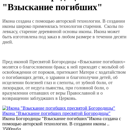
"Взыскание погибших"
Икона создана с помощью авторской технологии. В создании
иконы широко применялась технология старения. Сколы по
левкасу, старение деревянной основы иконы. Икона может
быть изготовлена под заказ в любом размере в течении десяти
дней.
Пред иконой Пресвятой Богородицы «Взыскание погибших»
молятся о благословении брака; к ней приходят с мольбой об
освобождении от пороков, притекают Матери с ходатайством
о погибающих детях, о здравии и благополучии детей, об
исцелении болезней глаз и слепоты, от зубной боли, от
лихорадки, от недуга пьянства, при головной боли, о
вразумлении отпавших от веры Православной и о
возвращении заблуджших в Церковь.
Икона "Взыскание погибших пресвятой Богородицы"
Икона Богородицы "Взыскание погибших"Икона создана с
помощью авторской технологии. В создании иконы ..
3500рубл