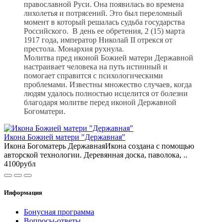
православной Руси. Она появилась во времена
лихолетья и потрясений. Это был переломный
момент в который решалась судьба государства
Российского. В день ее обретения, 2 (15) марта
1917 года, император Николай II отрекся от
престола. Монархия рухнула.
Молитва пред иконой Божией матери Державной
настраивает человека на путь истинный и
помогает справится с психологическими
проблемами. Известны множество случаев, когда
людям удалось полностью исцелится от болезни
благодаря молитве перед иконой Державной
Богоматери.
Икона Божией матери "Державная"
Икона Богоматерь ДержавнаяИкона создана с помощью
авторской технологии. Деревянная доска, паволока, ..
4100рубл
Информация
Бонусная программа
Вопросы-ответы