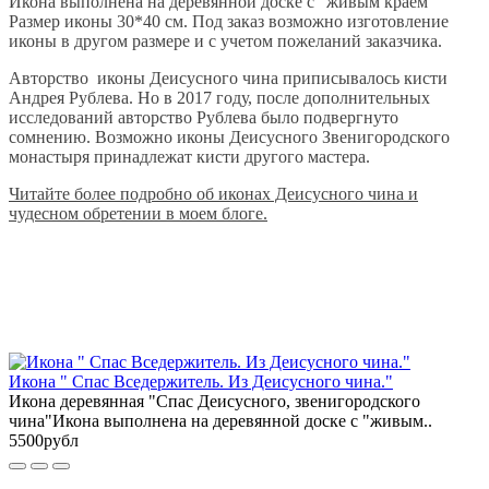
Икона выполнена на деревянной доске с "живым краем"
Размер иконы 30*40 см. Под заказ возможно изготовление
иконы в другом размере и с учетом пожеланий заказчика.
Авторство иконы Деисусного чина приписывалось кисти
Андрея Рублева. Но в 2017 году, после дополнительных
исследований авторство Рублева было подвергнуто
сомнению. Возможно иконы Деисусного Звенигородского
монастыря принадлежат кисти другого мастера.
Читайте более подробно об иконах Деисусного чина и
чудесном обретении в моем блоге.
Икона " Спас Вседержитель. Из Деисусного чина."
Икона деревянная "Спас Деисусного, звенигородского
чина"Икона выполнена на деревянной доске с "живым..
5500рубл