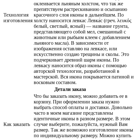
оклеивается льняным холстом, что так же
препятствуем растрескиванию и осыпанию
Технология
красочного слоя иконы в дальнейшем. По
изготовления
холсту наносится левкас Левка́с (греч. λευκός
белый, светлый, ясный) — название грунта,
представляющего собой мел, смешанный с
животным или рыбьим клеем с добавлением
льняного масла). В зависимости от
изображения оставляю на левкасе, или
искусственно создаю трещины и сколы. Это
подчеркивает древний шарм иконы. По
левкасу наносится образ иконы с помощью
авторской технологии, разработанной в
мастерской. Вся икона покрывается патиной и
восковым составом.
Детали заказа
Что бы заказать икону, можно добавить ее в
корзину. При оформлении заказа нужно
выбрать способ оплаты и доставки. Довольно
часто в моем магазине представлены
идентичные иконы в разном размере. В этом
Как заказать
случае выберите, пожалуйста, нужный Вам
размер. Так же возможно изготовление иконы
по индивидуальному размеру. Можно купить