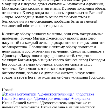
младенцем Иисусом, двумя святыми – Афанасием Афонским,
Михаилом Синадским, и ангелами. История появления образа
относится к X веку, когда начиналось строительство Великой
Лавры. Богородица явилась основателю монастыря и
благословила на ее основание, пообещав быть игуменьей
монашеской обители на все времена.
К святому образу возносят молитвы, если есть материальные
проблемы. Божью Матерь Экономиссу просят: дать хлеб
насущный на каждый день; предохранить от голода; защитить
от банкротства. Обращение к святому образу помогает и
неимущим, и состоятельным верующим. Среди паломников в
Афонскую Лавру много предпринимателей, смиренно
молящих Богоматерь о защите своего бизнеса перед Господом.
Богородица, в первую очередь, помогает спасать душу
человека. Если молиться только о материальном
благополучии, забывая о духовной чистоте, искуплении
грехов и вере в Бога, то молитва не будет услышана Господом.
Новый
Икона Богоматери "Домостроительница" +подставка
Икона Божией матери "Домостроительница"так же ее
называют Экономисса. Икона создана в нашей мастерск..