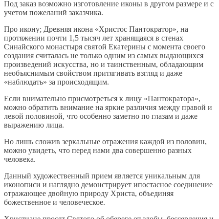
Под заказ возможно изготовление иконы в другом размере и с
учетом пожеланий заказчика.
Про икону; Древняя икона «Христос Пантократор», на
протяжении почти 1,5 тысяч лет хранящаяся в стенах
Синайского монастыря святой Екатерины с момента своего
создания считалась не только одним из самых выдающихся
произведений искусства, но и таинственным, обладающим
необъяснимым свойством притягивать взгляд и даже
«наблюдать» за происходящим.
Если внимательно присмотреться к лицу «Пантократора»,
можно обратить внимание на яркие различия между правой и
левой половиной, что особенно заметно по глазам и даже
выражению лица.
Но лишь сложив зеркальные отражения каждой из половин,
можно увидеть, что перед нами два совершенно разных
человека.
Данный художественный прием является уникальным для
иконописи и наглядно демонстрирует ипостасное соединение
отражающее двойную природу Христа, объединяя
божественное и человеческое.
Христиане просят Святого об обереге от злобы, бессердечия и