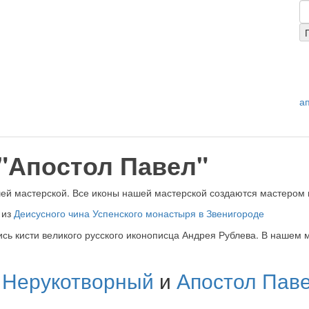
а
 "Апостол Павел"
шей мастерской. Все иконы нашей мастерской создаются мастером
н
из
Деисусного чина Успенского монастыря в Звенигороде
сь кисти великого русского иконописца Андрея Рублева. В нашем м
 Нерукотворный
и
Апостол Пав