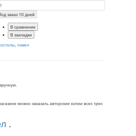
Под заказ 10 дней
В сравнение
В закладки
постолы
,
павел
 вручную.
агазине можно заказать авторские копии всех трех
ел
.