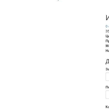
0
3
Ц
П
М
Н
Д
З
П
К