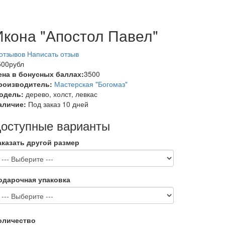
Икона "Апостол Павел"
 отзывов
Написать отзыв
500рубл
ена в бонусных баллах:
3500
роизводитель:
Мастерская "Богомаз"
одель:
дерево, холст, левкас
аличие:
Под заказ 10 дней
оступные варианты
аказать другой размер
одарочная упаковка
оличество