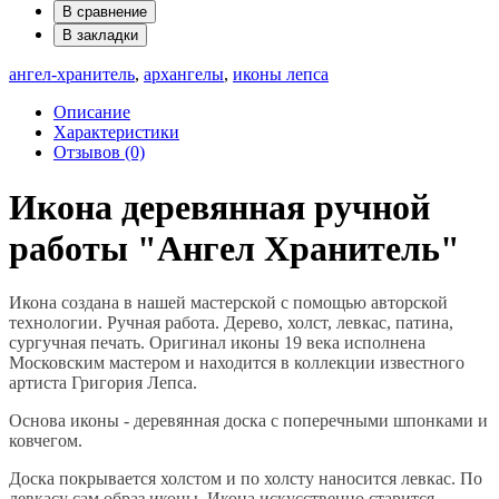
В сравнение
В закладки
ангел-хранитель
,
архангелы
,
иконы лепса
Описание
Характеристики
Отзывов (0)
Икона деревянная ручной
работы "Ангел Хранитель"
Икона создана в нашей мастерской с помощью авторской
технологии. Ручная работа. Дерево, холст, левкас, патина,
сургучная печать. Оригинал иконы 19 века исполнена
Московским мастером и находится в коллекции известного
артиста Григория Лепса.
Основа иконы - деревянная доска с поперечными шпонками и
ковчегом.
Доска покрывается холстом и по холсту наносится левкас. По
левкасу сам образ иконы. Икона искусственно старится.