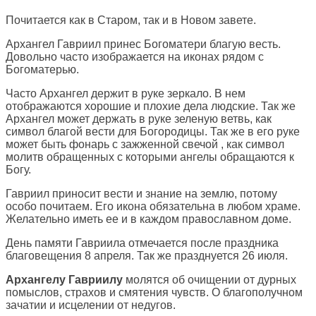
Почитается как в Старом, так и в Новом завете.
Архангел Гавриил принес Богоматери благую весть.
Довольно часто изображается на иконах рядом с
Богоматерью.
Часто Архангел держит в руке зеркало. В нем
отображаются хорошие и плохие дела людские. Так же
Архангел может держать в руке зеленую ветвь, как
символ благой вести для Богородицы. Так же в его руке
может быть фонарь с зажженной свечой , как символ
молитв обращенных с которыми ангелы обращаются к
Богу.
Гавриил приносит вести и знание на землю, потому
особо почитаем. Его икона обязательна в любом храме.
Желательно иметь ее и в каждом православном доме.
День памяти Гавриила отмечается после праздника
благовещения 8 апреля. Так же празднуется 26 июля.
Архангелу Гавриилу
молятся об очищении от дурных
помыслов, страхов и смятения чувств. О благополучном
зачатии и исцелении от недугов.