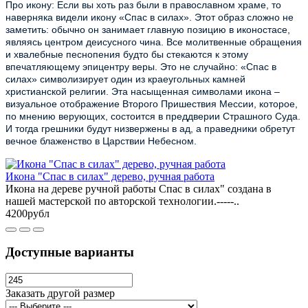
Про икону: Если вы хоть раз были в православном храме, то
наверняка видели икону «Спас в силах». Этот образ сложно не
заметить: обычно он занимает главную позицию в иконостасе,
являясь центром деисусного чина. Все молитвенные обращения
и хвалебные песнопения будто бы стекаются к этому
впечатляющему эпицентру веры. Это не случайно: «Спас в
силах» символизирует один из краеугольных камней
христианской религии. Эта насыщенная символами икона –
визуальное отображение Второго Пришествия Мессии, которое,
по мнению верующих, состоится в преддверии Страшного Суда.
И тогда грешники будут низвержены в ад, а праведники обретут
вечное блаженство в Царствии Небесном.
Икона "Спас в силах" дерево, ручная работа
Икона на дереве ручной работы Спас в силах" создана в
нашей мастерской по авторской технологии.-----..
4200рубл
Доступные варианты
Заказать другой размер