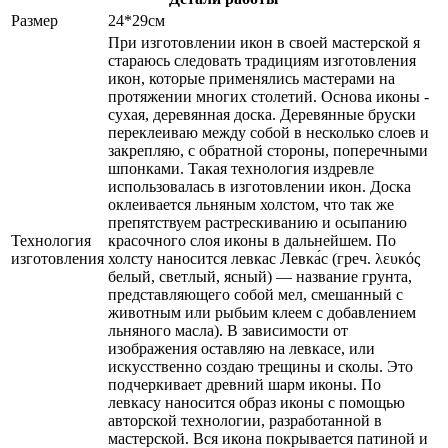
Размер
24*29см
При изготовлении икон в своей мастерской я
стараюсь следовать традициям изготовления
икон, которые применялись мастерами на
протяжении многих столетий. Основа иконы -
сухая, деревянная доска. Деревянные бруски
переклеиваю между собой в несколько слоев и
закрепляю, с обратной стороны, поперечными
шпонками. Такая технология издревле
использовалась в изготовлении икон. Доска
оклеивается льняным холстом, что так же
препятствуем растрескиванию и осыпанию
Технология
красочного слоя иконы в дальнейшем. По
изготовления
холсту наносится левкас Левка́с (греч. λευκός
белый, светлый, ясный) — название грунта,
представляющего собой мел, смешанный с
животным или рыбьим клеем с добавлением
льняного масла). В зависимости от
изображения оставляю на левкасе, или
искусственно создаю трещины и сколы. Это
подчеркивает древний шарм иконы. По
левкасу наносится образ иконы с помощью
авторской технологии, разработанной в
мастерской. Вся икона покрывается патиной и