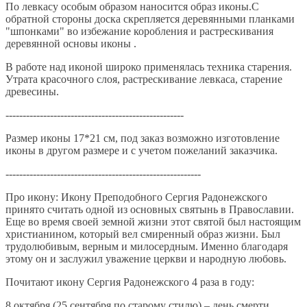
По левкасу особым образом наносится образ иконы.С
обратной стороны доска скрепляется деревянными планками
"шпонками" во избежание коробления и растрескивания
деревянной основы иконы .
В работе над иконой широко применялась техника старения.
Утрата красочного слоя, растрескивание левкаса, старение
древесины.
----------------------------------------------------
Размер иконы 17*21 см, под заказ возможно изготовление
иконы в другом размере и с учетом пожеланий заказчика.
---------------------------------------------------------
Про икону: Икону Преподобного Сергия Радонежского
принято считать одной из основных святынь в Православии.
Еще во время своей земной жизни этот святой был настоящим
христианином, который вел смиренный образ жизни. Был
трудолюбивым, верным и милосердным. Именно благодаря
этому он и заслужил уважение церкви и народную любовь.
Почитают икону Сергия Радонежского 4 раза в году:
8 октября (25 сентября по старому стилю) – день смерти