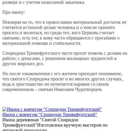
размере и с учетом пожеланий заказчика.
Про икону:
Невзирая на то, что в православии материальный достаток не
считается истинной целью человека и о нем не принято
просить и молиться, но среди тех, кого Церковь считает
святыми, есть тот, к кому часто обращаются с просьбами о
материальной помощи и стабильности.
Спиридона Тримифунтского часто просят помочь с делами на
работе, с деньгами, с решением жилищных трудностей и
других мирских дел.
Но после ознакомления с его житием приходит понимание,
что святого Спиридона просят и во многих других случаях,
ведь в христианстве он почитается наравне со своим
современником – святым Николаем Чудотворцем.
Икона с ковчегом "Спиридон Тримифунтский"
Икона деревянная "Святой Спиридон
Тримифунтский"Изготовлена вручную мастером по
авторской технологии..