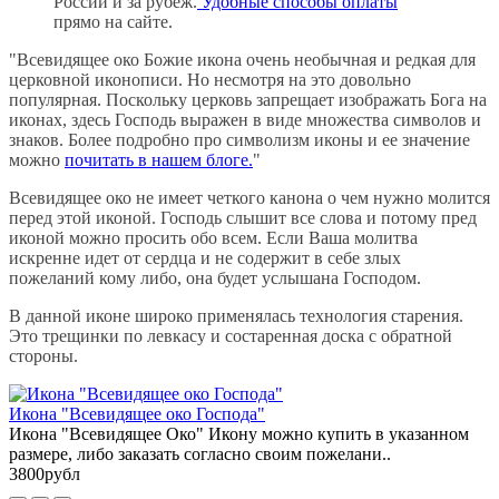
России и за рубеж.
Удобные способы оплаты
прямо на сайте.
"Всевидящее око Божие икона очень необычная и редкая для
церковной иконописи. Но несмотря на это довольно
популярная. Поскольку церковь запрещает изображать Бога на
иконах, здесь Господь выражен в виде множества символов и
знаков. Более подробно про символизм иконы и ее значение
можно
почитать в нашем блоге.
"
Всевидящее око не имеет четкого канона о чем нужно молится
перед этой иконой. Господь слышит все слова и потому пред
иконой можно просить обо всем. Если Ваша молитва
искренне идет от сердца и не содержит в себе злых
пожеланий кому либо, она будет услышана Господом.
В данной иконе широко применялась технология старения.
Это трещинки по левкасу и состаренная доска с обратной
стороны.
Икона "Всевидящее око Господа"
Икона "Всевидящее Око" Икону можно купить в указанном
размере, либо заказать согласно своим пожелани..
3800рубл