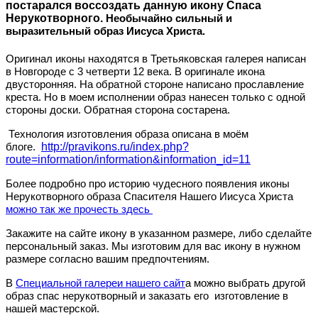
постарался воссоздать данную икону
Спаса
Нерукотворного
.
Необычайно сильный и
выразительный образ Иисуса Христа.
Оригинал иконы находятся в
Третьяковская галерея
написан
в Новгороде с 3 четверти 12 века. В оригинале икона
двусторонняя. На обратной стороне написано прославление
креста. Но в моем исполнении образ нанесен только с одной
стороны доски.
Обратная сторона состарена.
Технология изготовления образа описана в моём
http://pravikons.ru/index.php?
блоге.
route=information/information&information_id=11
Более подробно про историю чудесного появления иконы
Нерукотворного образа Спасителя Нашего Иисуса Христа
можно так же прочесть здесь
Закажите на сайте икону в указанном размере, либо сделайте
персональный заказ. Мы изготовим для вас икону в нужном
размере согласно вашим предпочтениям.
В
Специальной галереи нашего сайт
а можно выбрать другой
образ спас нерукотворный и заказать его изготовление в
нашей мастерской.