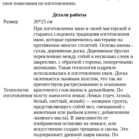
свои пожелания по изготовлению.
Детали работы
Размер
20*25 см
При изготовлении икон в своей мастерской я
стараюсь следовать традициям изготовления
икон, которые применялись мастерами на
протяжении многих столетий. Основа иконы -
сухая, деревянная доска. Деревянные бруски
переклеиваю между собой в несколько слоев и
закрепляю, с обратной стороны, поперечными
шпонками. Такая технология издревле
использовалась в изготовлении икон. Доска
оклеивается льняным холстом, что так же
препятствуем растрескиванию и осыпанию
Технология
красочного слоя иконы в дальнейшем. По
изготовления
холсту наносится левкас Левка́с (греч. λευκός
белый, светлый, ясный) — название грунта,
представляющего собой мел, смешанный с
животным или рыбьим клеем с добавлением
льняного масла). В зависимости от
изображения оставляю на левкасе, или
искусственно создаю трещины и сколы. Это
подчеркивает древний шарм иконы. По