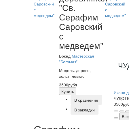
"Св.
Серафим
Саровский
с
медведем"
Брєнд
Мастерская
"Богомаз"
ЧУ
Модель: дерево,
холст, левкас
3500рубл
Купить
Икона д
ЧУДОТВ
В сравнение
3500ру
В закладки
В с
Серафим