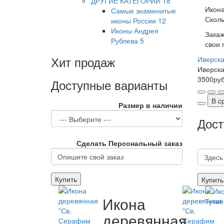
ДРУГИЕ КАТЕГОРИИ
18
Икона
Самые знаменитые
Сколы
иконы России
12
Иконы Андрея
Закаж
Рублева
5
свои 
Хит продаж
Иверска
Иверска
3500ру
Доступные варианты
В с
Размер в наличии
Дост
Сделать Персональный заказ
Купить
Купить
Икона
деревянная