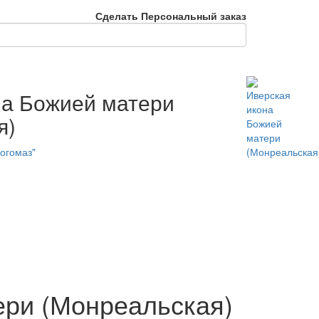
Сделать Персональный заказ
на Божией матери
я)
огомаз"
ери (Монреальская)