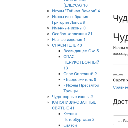
(ЕЛЕУСА)
16
Иконы "Тайная Вечеря"
4
Чуд
Иконы из собрания
Григория Лепса
9
Именные иконы
0
Чу
Особая коллекция
21
Резные изделия
1
СПАСИТЕЛЬ
48
Иконы я
Всевидящее Око
5
воссозд
СПАС
НЕРУКОТВОРНЫЙ
13
Спас Оплечный
2
• Вседержитель
9
Сортир
• Иконы Пресвятой
Сравнен
Троицы
1
Чудотворные иконы
2
Дост
КАНОНИЗИРОВАННЫЕ
СВЯТЫЕ
41
Ксения
Петербургская
2
Святой