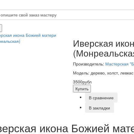
Иверская ико
(Монреальска
Производитель:
Мастерская "Б
Модель: дерево, холст, левкас
3500рубл
Купить
В сравнение
В закладки
ерская икона Божией мат