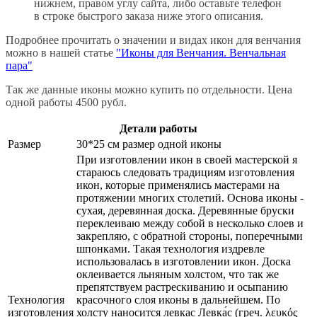
нижнем, правом углу сайта, либо оставьте телефон
в строке быстрого заказа ниже этого описания.
Подробнее прочитать о значении и видах икон для венчания
можно в нашей статье
"Иконы для Венчания. Венчальная
пара"
Так же данные иконы можно купить по отдельности. Цена
одной работы 4500 рубл.
Детали работы
Размер
30*25 см размер одной иконы
При изготовлении икон в своей мастерской я
стараюсь следовать традициям изготовления
икон, которые применялись мастерами на
протяжении многих столетий. Основа иконы -
сухая, деревянная доска. Деревянные бруски
переклеиваю между собой в несколько слоев и
закрепляю, с обратной стороны, поперечными
шпонками. Такая технология издревле
использовалась в изготовлении икон. Доска
оклеивается льняным холстом, что так же
препятствуем растрескиванию и осыпанию
Технология
красочного слоя иконы в дальнейшем. По
изготовления
холсту наносится левкас Левка́с (греч. λευκός