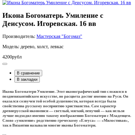
Икона Богоматерь Умиление с
Деисусом. Игоревская. 16 вв
Производитель:
Мастерская "Богомаз"
Модель: дерево, холст, левкас
4200рубл
В сравнение
В закладки
Икона Богоматери Умиление. Этот иконографический тип сложился в
поздневизантийском искусстве, но расцвета достиг именно на Руси. Он
оказался созвучен той особой душевности, которая всегда была
свойственна русскому восприятию христианства. Сам характер
древнерусской иконописи — светлый, мягкий, певучий — как нельзя
лучше подходил именно такому изображению Богоматери с Младенцем.
Слово «умиление» родственно греческому «Елеуса» — «Милостивая»,
так в Византии называли многие иконы Богоматери.