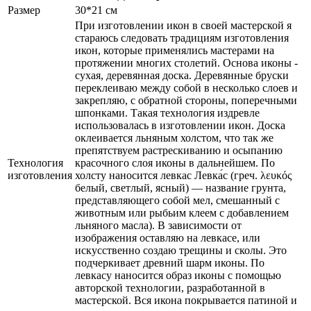
Размер
30*21 см
При изготовлении икон в своей мастерской я
стараюсь следовать традициям изготовления
икон, которые применялись мастерами на
протяжении многих столетий. Основа иконы -
сухая, деревянная доска. Деревянные бруски
переклеиваю между собой в несколько слоев и
закрепляю, с обратной стороны, поперечными
шпонками. Такая технология издревле
использовалась в изготовлении икон. Доска
оклеивается льняным холстом, что так же
препятствуем растрескиванию и осыпанию
Технология
красочного слоя иконы в дальнейшем. По
изготовления
холсту наносится левкас Левка́с (греч. λευκός
белый, светлый, ясный) — название грунта,
представляющего собой мел, смешанный с
животным или рыбьим клеем с добавлением
льняного масла). В зависимости от
изображения оставляю на левкасе, или
искусственно создаю трещины и сколы. Это
подчеркивает древний шарм иконы. По
левкасу наносится образ иконы с помощью
авторской технологии, разработанной в
мастерской. Вся икона покрывается патиной и