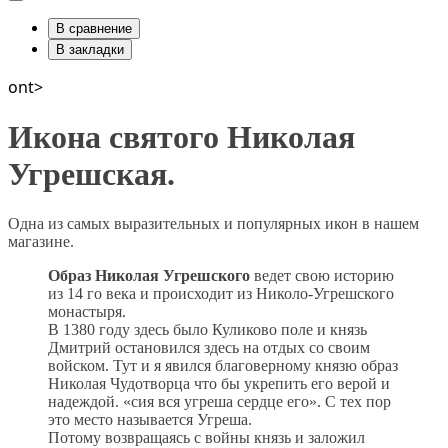
В сравнение
В закладки
ont>
Икона святого Николая
Угрешская.
Одна из самых выразительных и популярных икон в нашем
магазине.
Образ Николая Угрешского
ведет свою историю
из 14 го века и происходит из Николо-Угрешского
монастыря.
В 1380 году здесь было Куликово поле и князь
Дмитрий остановился здесь на отдых со своим
войском. Тут и я явился благоверному князю образ
Николая Чудотворца что бы укрепить его верой и
надеждой. «сия вся угреша сердце его». С тех пор
это место называется Угреша.
Потому возвращаясь с войны князь и заложил