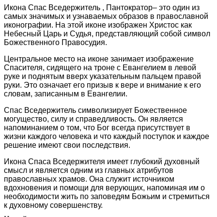
Икона Спас Вседержитель , Пантократор– это один из
самых значимых и узнаваемых образов в православной
иконографии. На этой иконе изображен Христос как
Небесный Царь и Судья, представляющий собой символ
Божественного Правосудия.
Центральное место на иконе занимает изображение
Спасителя, сидящего на троне с Евангелием в левой
руке и поднятым вверх указательным пальцем правой
руки. Это означает его призыв к вере и внимание к его
словам, записанным в Евангелии.
Спас Вседержитель символизирует Божественное
могущество, силу и справедливость. Он является
напоминанием о том, что Бог всегда присутствует в
жизни каждого человека и что каждый поступок и каждое
решение имеют свои последствия.
Икона Спаса Вседержителя имеет глубокий духовный
смысл и является одним из главных атрибутов
православных храмов. Она служит источником
вдохновения и помощи для верующих, напоминая им о
необходимости жить по заповедям Божьим и стремиться
к духовному совершенству.