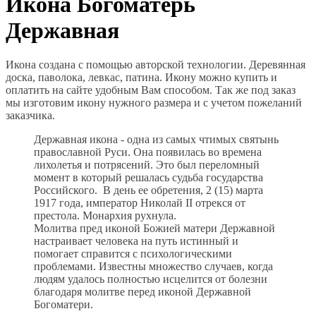
Икона Богоматерь
Державная
Икона создана с помощью авторской технологии. Деревянная
доска, паволока, левкас, патина. Икону можно купить и
оплатить на сайте удобным Вам способом. Так же под заказ
мы изготовим икону нужного размера и с учетом пожеланий
заказчика.
Державная икона - одна из самых чтимых святынь
православной Руси. Она появилась во времена
лихолетья и потрясений. Это был переломный
момент в который решалась судьба государства
Российского. В день ее обретения, 2 (15) марта
1917 года, император Николай II отрекся от
престола. Монархия рухнула.
Молитва пред иконой Божией матери Державной
настраивает человека на путь истинный и
помогает справится с психологическими
проблемами. Известны множество случаев, когда
людям удалось полностью исцелится от болезни
благодаря молитве перед иконой Державной
Богоматери.