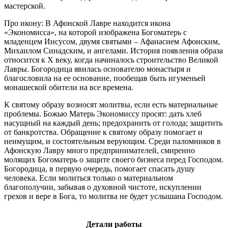
мастерской.
Про икону: В Афонской Лавре находится икона
«Экономисса», на которой изображена Богоматерь с
младенцем Иисусом, двумя святыми – Афанасием Афонским,
Михаилом Синадским, и ангелами. История появления образа
относится к X веку, когда начиналось строительство Великой
Лавры. Богородица явилась основателю монастыря и
благословила на ее основание, пообещав быть игуменьей
монашеской обители на все времена.
К святому образу возносят молитвы, если есть материальные
проблемы. Божью Матерь Экономиссу просят: дать хлеб
насущный на каждый день; предохранить от голода; защитить
от банкротства. Обращение к святому образу помогает и
неимущим, и состоятельным верующим. Среди паломников в
Афонскую Лавру много предпринимателей, смиренно
молящих Богоматерь о защите своего бизнеса перед Господом.
Богородица, в первую очередь, помогает спасать душу
человека. Если молиться только о материальном
благополучии, забывая о духовной чистоте, искуплении
грехов и вере в Бога, то молитва не будет услышана Господом.
Детали работы