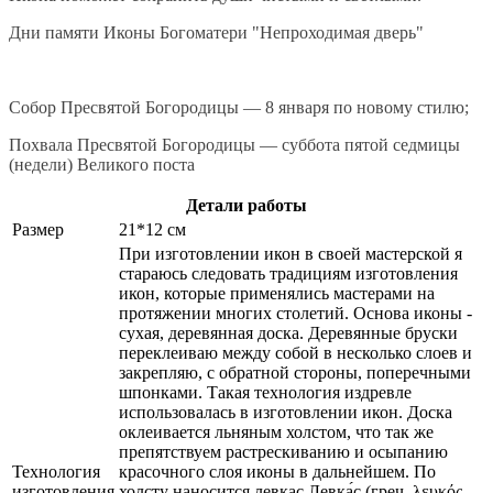
Дни памяти Иконы Богоматери "Непроходимая дверь"
Собор Пресвятой Богородицы — 8 января по новому стилю;
Похвала Пресвятой Богородицы — суббота пятой седмицы
(недели) Великого поста
Детали работы
Размер
21*12 см
При изготовлении икон в своей мастерской я
стараюсь следовать традициям изготовления
икон, которые применялись мастерами на
протяжении многих столетий. Основа иконы -
сухая, деревянная доска. Деревянные бруски
переклеиваю между собой в несколько слоев и
закрепляю, с обратной стороны, поперечными
шпонками. Такая технология издревле
использовалась в изготовлении икон. Доска
оклеивается льняным холстом, что так же
препятствуем растрескиванию и осыпанию
Технология
красочного слоя иконы в дальнейшем. По
изготовления
холсту наносится левкас Левка́с (греч. λευκός