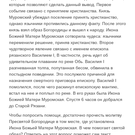
которые позволяют сделать данный вывод. Первое
событие связано с принятием христианства. Князь
Муромский убеждал поселение принять христианство,
однако язычники противились данному факту. После этого
князь взял образ Богородицы и вышел к народу. Икона
Божией Матери Муромская сотворила чудеса: язычники
переменили решение, приняв христианство. Второе
чудотворное явление связано с именем епископа
рязанского Василием I, В частности, речь идет об
удивительном плавании по реке Обь. Василия I
разгневанная толпа, попутанная бесом, обвинила в
постыдном поведении. Это послужило причиной для
назначения смертного приговора епископу. Василий I
помолился, после чего раскинул епископскую мантию,
встал на нее и поплыл по реке. В его руках была Икона
Божией Матери Муромская. Спустя 6 часов он добрался
до Старой Рязани.
Чтобы попросить помощи, достаточно прочесть молитву
Пресвятой Богородице в том месте, где установлена
Икона Божьей Матери Муромская. В чем помогает святой
образ? Ответить на этот вопрос поможет сам текст