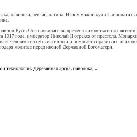
ска, паволока, левкас, патина. Икону можно купить и оплатить 
чика.
лавной Руси. Она появилась во времена лихолетья и потрясений
та 1917 года, император Николай II отрекся от престола. Монарх
ает человека на путь истинный и помогает справится с психол
агодаря молитве перед иконой Державной Богоматери.
 технологии. Деревянная доска, паволока, ..