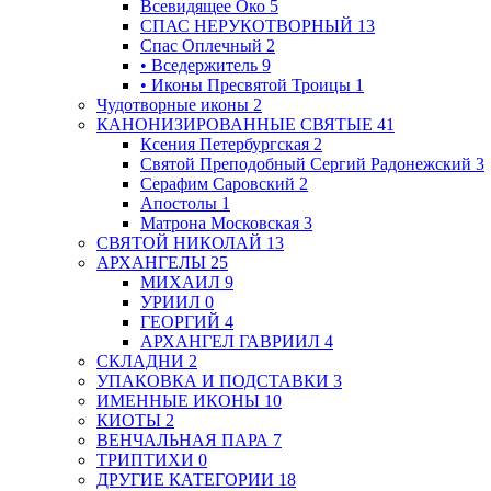
Всевидящее Око
5
СПАС НЕРУКОТВОРНЫЙ
13
Спас Оплечный
2
• Вседержитель
9
• Иконы Пресвятой Троицы
1
Чудотворные иконы
2
КАНОНИЗИРОВАННЫЕ СВЯТЫЕ
41
Ксения Петербургская
2
Святой Преподобный Сергий Радонежский
3
Серафим Саровский
2
Апостолы
1
Матрона Московская
3
СВЯТОЙ НИКОЛАЙ
13
АРХАНГЕЛЫ
25
МИХАИЛ
9
УРИИЛ
0
ГЕОРГИЙ
4
АРХАНГЕЛ ГАВРИИЛ
4
СКЛАДНИ
2
УПАКОВКА И ПОДСТАВКИ
3
ИМЕННЫЕ ИКОНЫ
10
КИОТЫ
2
ВЕНЧАЛЬНАЯ ПАРА
7
ТРИПТИХИ
0
ДРУГИЕ КАТЕГОРИИ
18