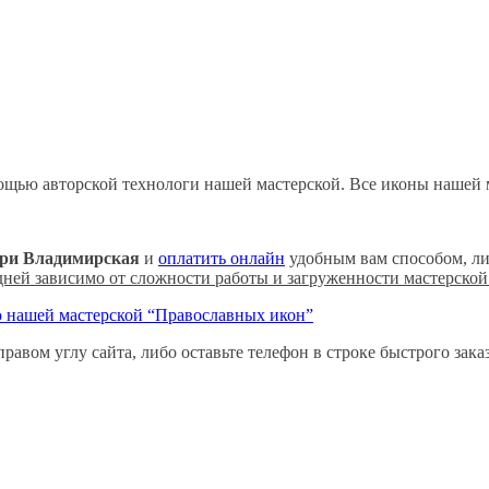
ощью авторской технологи нашей мастерской. Все иконы нашей 
ери
Владимирская
и
оплатить онлайн
удобным вам способом, л
 дней зависимо от сложности работы и загруженности мастерской
 нашей мастерской “Православных икон”
равом углу сайта, либо оставьте телефон в строке быстрого зак