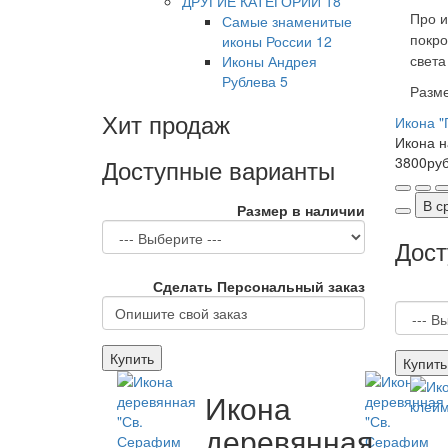
ДРУГИЕ КАТЕГОРИИ
18
Самые знаменитые
Про и
иконы России
12
покро
Иконы Андрея
света
Рублева
5
Разме
Хит продаж
Икона "
Икона н
Доступные варианты
3800ру
В с
Размер в наличии
Дост
Сделать Персональный заказ
Купить
Купить
Икона
деревянная