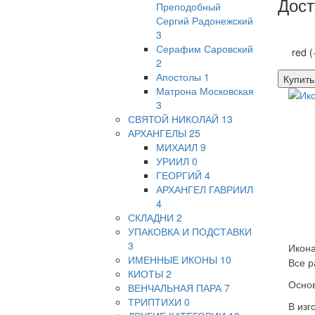
Дост
Преподобный
Сергий Радонежский
3
Серафим Саровский
red 
2
Апостолы
1
Купить
Матрона Московская
3
СВЯТОЙ НИКОЛАЙ
13
АРХАНГЕЛЫ
25
МИХАИЛ
9
УРИИЛ
0
ГЕОРГИЙ
4
АРХАНГЕЛ ГАВРИИЛ
4
СКЛАДНИ
2
УПАКОВКА И ПОДСТАВКИ
3
Икона
ИМЕННЫЕ ИКОНЫ
10
Все р
КИОТЫ
2
Основ
ВЕНЧАЛЬНАЯ ПАРА
7
ТРИПТИХИ
0
В изг