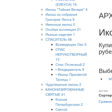
(ЕЛЕУСА)
16
Иконы "Тайная Вечеря"
4
АР
Иконы из собрания
Григория Лепса
9
Именные иконы
0
Ик
Особая коллекция
21
Резные изделия
1
СПАСИТЕЛЬ
48
Купи
Всевидящее Око
5
СПАС
руб
НЕРУКОТВОРНЫЙ
13
Спас Оплечный
2
Выбе
• Вседержитель
9
• Иконы Пресвятой
М
Троицы
1
Чудотворные иконы
2
КАНОНИЗИРОВАННЫЕ
СВЯТЫЕ
41
Сортир
Ксения
Сравнен
Петербургская
2
Святой