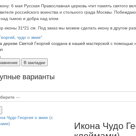
кону: 6 мая Русская Православная церковь чтит память святого в
вителя российского воинства и стольного града Москвы. Побежда
 над тьмою и добра над злом.
р иконы 31*21 см. Под заказ мы можем сделать икону в другом раз
Георгий, чудо о змие"
а дереве Святой Георгий создана в нашей мастерской с помощью н
бл
равнение
В закладки
упные варианты
Икона Чудо Ге
клеймами)