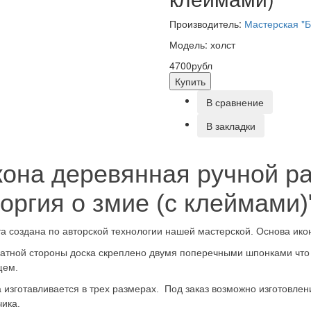
Производитель:
Мастерская "Б
Модель: холст
4700рубл
Купить
В сравнение
В закладки
она деревянная ручной ра
оргия о змие (с клеймами)
а создана по авторской технологии нашей мастерской. Основа икон
атной стороны доска скреплено двумя поперечными шпонками что
щем.
 изготавливается в трех размерах. Под заказ возможно изготовле
чика.