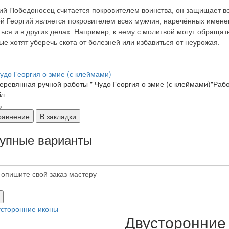
ий Победоносец считается покровителем воинства, он защищает все
й Георгий является покровителем всех мужчин, наречённых имене
ься и в других делах. Например, к нему с молитвой могут обраща
ые хотят уберечь скота от болезней или избавиться от неурожая.
удо Георгия о змие (с клеймами)
еревянная ручной работы " Чудо Георгия о змие (с клеймами)"Рабо
бл
равнение
В закладки
упные варианты
Двусторонние