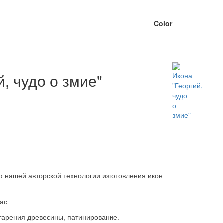
Color
й, чудо о змие"
 нашей авторской технологии изготовления икон.
кас.
старения древесины, патинирование.