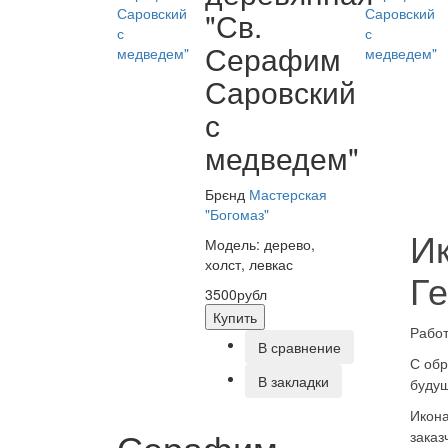
"Св.
Серафим
Саровский
с
медведем"
Брєнд
Мастерская
"Богомаз"
Ик
Модель: дерево,
холст, левкас
Ге
3500рубл
Купить
Работ
В сравнение
С обр
В закладки
буду
Икона
Серафим
заказ