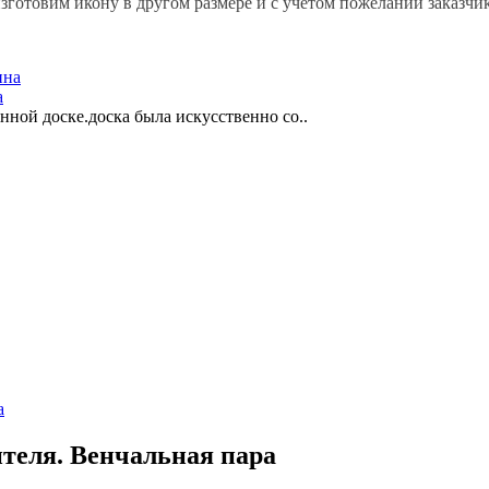
зготовим икону в другом размере и с учетом пожеланий заказчик
а
ной доске.доска была искусственно со..
теля. Венчальная пара