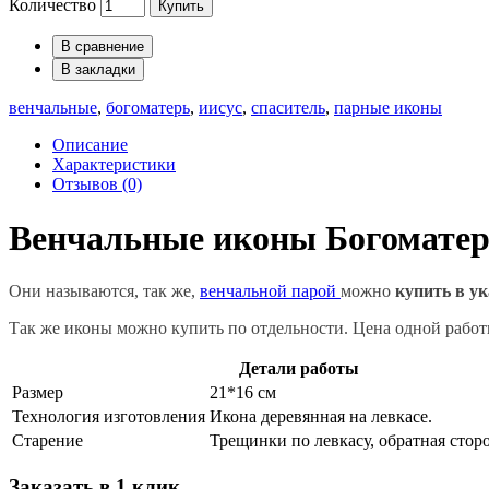
Количество
Купить
В сравнение
В закладки
венчальные
,
богоматерь
,
иисус
,
спаситель
,
парные иконы
Описание
Характеристики
Отзывов (0)
Венчальные иконы Богоматер
Они называются, так же,
венчальной парой
можно
купить в ук
Так же иконы можно купить по отдельности. Цена одной работ
Детали работы
Размер
21*16 см
Технология изготовления
Икона деревянная на левкасе.
Старение
Трещинки по левкасу, обратная стор
Заказать в 1 клик