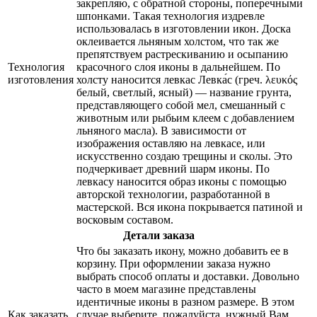
закрепляю, с обратной стороны, поперечными
шпонками. Такая технология издревле
использовалась в изготовлении икон. Доска
оклеивается льняным холстом, что так же
препятствуем растрескиванию и осыпанию
Технология
красочного слоя иконы в дальнейшем. По
изготовления
холсту наносится левкас Левка́с (греч. λευκός
белый, светлый, ясный) — название грунта,
представляющего собой мел, смешанный с
животным или рыбьим клеем с добавлением
льняного масла). В зависимости от
изображения оставляю на левкасе, или
искусственно создаю трещины и сколы. Это
подчеркивает древний шарм иконы. По
левкасу наносится образ иконы с помощью
авторской технологии, разработанной в
мастерской. Вся икона покрывается патиной и
восковым составом.
Детали заказа
Что бы заказать икону, можно добавить ее в
корзину. При оформлении заказа нужно
выбрать способ оплаты и доставки. Довольно
часто в моем магазине представлены
идентичные иконы в разном размере. В этом
Как заказать
случае выберите, пожалуйста, нужный Вам