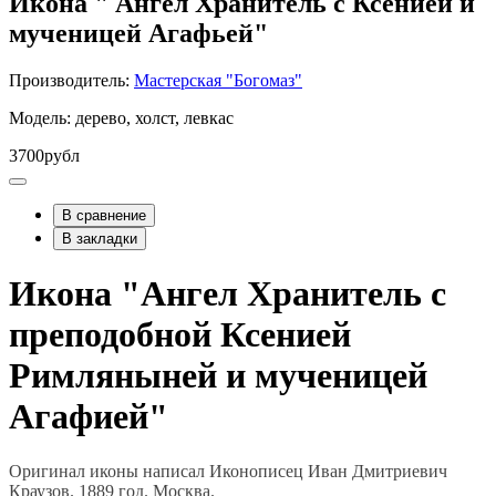
Икона " Ангел Хранитель с Ксенией и
мученицей Агафьей"
Производитель:
Мастерская "Богомаз"
Модель: дерево, холст, левкас
3700рубл
В сравнение
В закладки
Икона "Ангел Хранитель с
преподобной Ксенией
Римляныней и мученицей
Агафией"
Оригинал иконы написал Иконописец Иван Дмитриевич
Краузов. 1889 год. Москва.