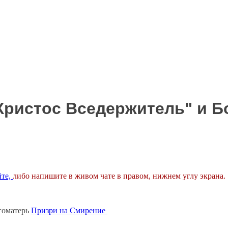
ристос Вседержитель" и Б
йте,
либо напишите в живом чате в правом, нижнем углу экрана.
огоматерь
Призри на Смирение