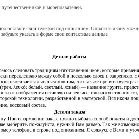
я путешественников и мореплавателей.
ибо оставьте свой телефон под описанием. Оплатить икону можн
 забудьте указать в форме свои контактные данные
Детали работы
араюсь следовать традициям изготовления икон, которые примен
руски переклеиваю между собой в несколько слоев и закрепляю, 
Доска оклеивается льняным холстом, что так же препятствуем ра
с (греч. λευκός белый, светлый, ясный) — название грунта, пр
мости от изображения оставляю на левкасе, или искусственно с
торской технологии, разработанной в мастерской. Вся икона по
ние, восковый состав.
Детали заказа
зину. При оформлении заказа нужно выбрать способ оплаты и дос
учае выберите, пожалуйста, нужный Вам размер. Так же возмож
номер телефона в строке под описанием. Я свяжусь с Вами и уточ