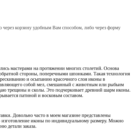
о через корзину удобным Вам способом, либо через форму
ялись мастерами на протяжении многих столетий. Основа
с обратной стороны, поперечными шпонками. Такая технология
стрескиванию и осыпанию красочного слоя иконы в
едставляющего собой мел, смешанный с животным или рыбьим
оздаю трещины и сколы. Это подчеркивает древний шарм иконы.
крывается патиной и восковым составом.
тавки. Довольно часто в моем магазине представлены
но изготовление иконы по индивидуальному размеру. Можно
ню детали заказа.