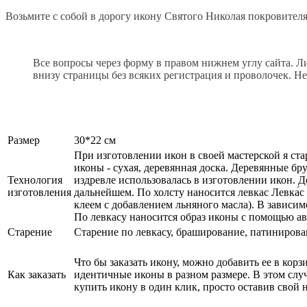
Возьмите с собой в дорогу икону Святого Николая покровител
Все вопросы через форму в правом нижнем углу сайта. Л
внизу страницы без всяких регистрация и проволочек. Не
Размер
30*22 см
При изготовлении икон в своей мастерской я ст
иконы - сухая, деревянная доска. Деревянные б
Технология
издревле использовалась в изготовлении икон. 
изготовления
дальнейшем. По холсту наносится левкас Левка́
клеем с добавлением льняного масла). В зависи
По левкасу наносится образ иконы с помощью ав
Старение
Старение по левкасу, браширование, патинирова
Что бы заказать икону, можно добавить ее в кор
Как заказать
идентичные иконы в разном размере. В этом сл
купить икону в один клик, просто оставив свой 