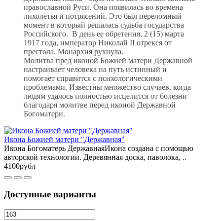
православной Руси. Она появилась во времена
лихолетья и потрясений. Это был переломный
момент в который решалась судьба государства
Российского. В день ее обретения, 2 (15) марта
1917 года, император Николай II отрекся от
престола. Монархия рухнула.
Молитва пред иконой Божией матери Державной
настраивает человека на путь истинный и
помогает справится с психологическими
проблемами. Известны множество случаев, когда
людям удалось полностью исцелится от болезни
благодаря молитве перед иконой Державной
Богоматери.
Икона Божией матери "Державная"
Икона Богоматерь ДержавнаяИкона создана с помощью
авторской технологии. Деревянная доска, паволока, ..
4100рубл
Доступные варианты