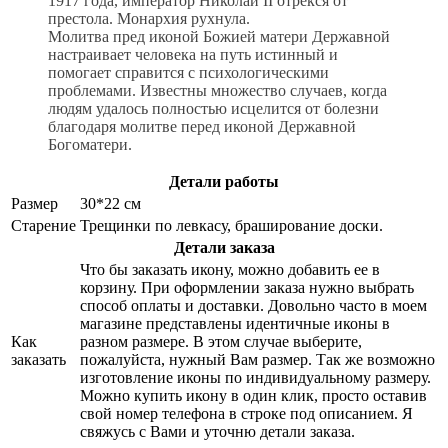
1917 года, император Николай II отрекся от
престола. Монархия рухнула.
Молитва пред иконой Божией матери Державной
настраивает человека на путь истинный и
помогает справится с психологическими
проблемами. Известны множество случаев, когда
людям удалось полностью исцелится от болезни
благодаря молитве перед иконой Державной
Богоматери.
Детали работы
Размер
30*22 см
Старение
Трещинки по левкасу, браширование доски.
Детали заказа
Что бы заказать икону, можно добавить ее в
корзину. При оформлении заказа нужно выбрать
способ оплаты и доставки. Довольно часто в моем
магазине представлены идентичные иконы в
Как
разном размере. В этом случае выберите,
заказать
пожалуйста, нужный Вам размер. Так же возможно
изготовление иконы по индивидуальному размеру.
Можно купить икону в один клик, просто оставив
свой номер телефона в строке под описанием. Я
свяжусь с Вами и уточню детали заказа.