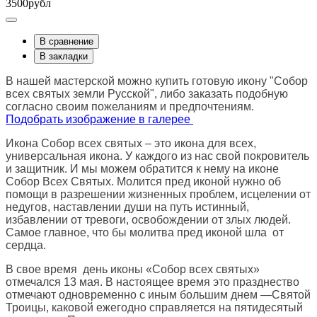
3500рубл
В сравнение
В закладки
В нашей мастерской можно купить готовую икону "Собор
всех святых земли Русской", либо заказать подобную
согласно своим пожеланиям и предпочтениям.
Подобрать изображение в галерее
Икона Собор всех святых – это икона для всех,
универсальная икона. У каждого из нас свой покровитель
и защитник. И мы можем обратится к нему на иконе
Собор Всех Святых. Молится пред иконой нужно об
помощи в разрешении жизненных проблем, исцелении от
недугов, наставлении души на путь истинный,
избавлении от тревоги, освобождении от злых людей.
Самое главное, что бы молитва пред иконой шла от
сердца.
В свое время день иконы «Собор всех святых»
отмечался 13 мая. В настоящее время это празднество
отмечают одновременно с иным большим днем —Святой
Троицы, каковой ежегодно справляется на пятидесятый