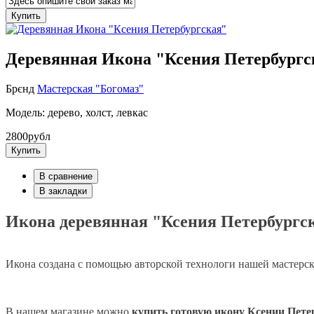
Купить
Деревянная Икона "Ксения Петербургс
Брєнд
Мастерская "Богомаз"
Модель: дерево, холст, левкас
2800рубл
Купить
В сравнение
В закладки
Икона деревянная "Ксения Петербургс
Икона создана с помощью авторской технологи нашей мастерско
В нашем магазине можно
купить готовую икону Ксении Пете