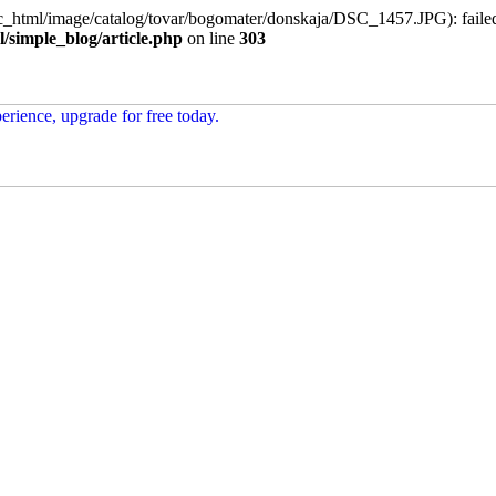
_html/image/catalog/tovar/bogomater/donskaja/DSC_1457.JPG): failed t
/simple_blog/article.php
on line
303