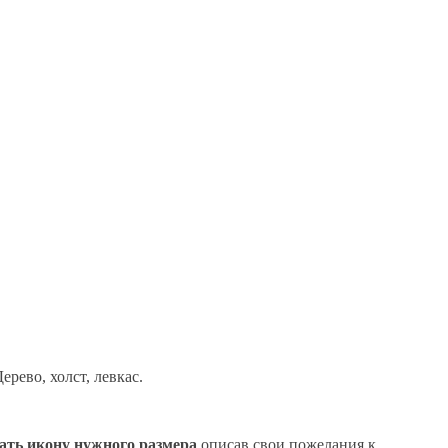
рево, холст, левкас.
зать икону нужного размера
описав свои пожелания к