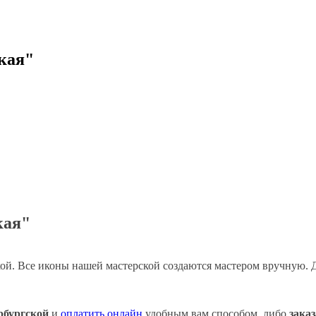
кая"
кая"
й. Все иконы нашей мастерской создаются мастером вручную. Де
рбургской
и
оплатить онлайн
удобным вам способом, либо
зака