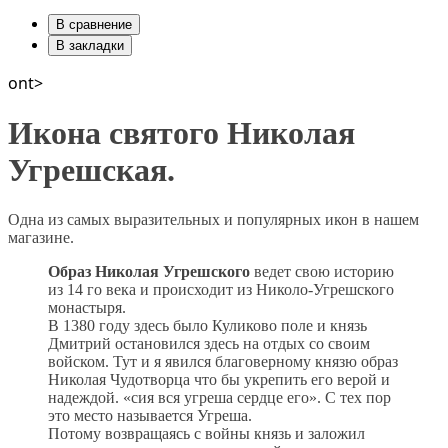
В сравнение
В закладки
ont>
Икона святого Николая
Угрешская.
Одна из самых выразительных и популярных икон в нашем
магазине.
Образ Николая Угрешского
ведет свою историю
из 14 го века и происходит из Николо-Угрешского
монастыря.
В 1380 году здесь было Куликово поле и князь
Дмитрий остановился здесь на отдых со своим
войском. Тут и я явился благоверному князю образ
Николая Чудотворца что бы укрепить его верой и
надеждой. «сия вся угреша сердце его». С тех пор
это место называется Угреша.
Потому возвращаясь с войны князь и заложил