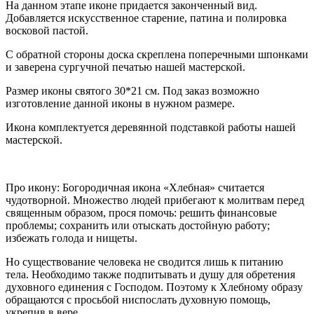
На данном этапе иконе придается законченный вид.
Добавляется искусственное старение, патина и полировка
восковой пастой.
С обратной стороны доска скреплена поперечными шпонками
и заверена сургучной печатью нашей мастерской.
Размер иконы святого 30*21 см. Под заказ возможно
изготовление данной иконы в нужном размере.
Икона комплектуется деревянной подставкой работы нашей
мастерской.
Про икону: Богородичная икона «Хлебная» считается
чудотворной. Множество людей прибегают к молитвам перед
священным образом, прося помочь: решить финансовые
проблемы; сохранить или отыскать достойную работу;
избежать голода и нищеты.
Но существование человека не сводится лишь к питанию
тела. Необходимо также подпитывать и душу для обретения
духовного единения с Господом. Поэтому к Хлебному образу
обращаются с просьбой ниспослать духовную помощь,
укрепив в вере.