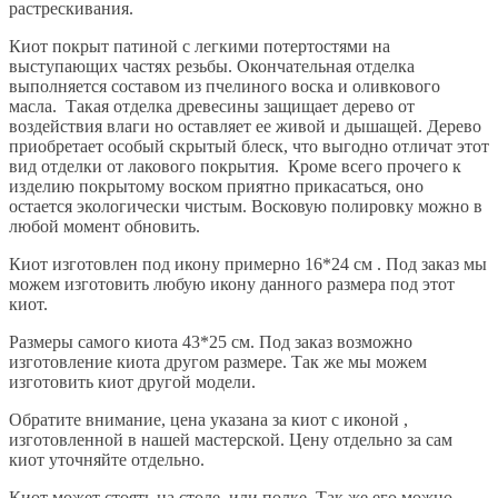
растрескивания.
Киот покрыт патиной с легкими потертостями на
выступающих частях резьбы. Окончательная отделка
выполняется составом из пчелиного воска и оливкового
масла. Такая отделка древесины защищает дерево от
воздействия влаги но оставляет ее живой и дышащей. Дерево
приобретает особый скрытый блеск, что выгодно отличат этот
вид отделки от лакового покрытия. Кроме всего прочего к
изделию покрытому воском приятно прикасаться, оно
остается экологически чистым. Восковую полировку можно в
любой момент обновить.
Киот изготовлен под икону примерно 16*24 см . Под заказ мы
можем изготовить любую икону данного размера под этот
киот.
Размеры самого киота 43*25 см. Под заказ возможно
изготовление киота другом размере. Так же мы можем
изготовить киот другой модели.
Обратите внимание, цена указана за киот с иконой ,
изготовленной в нашей мастерской. Цену отдельно за сам
киот уточняйте отдельно.
Киот может стоять на столе, или полке. Так же его можно