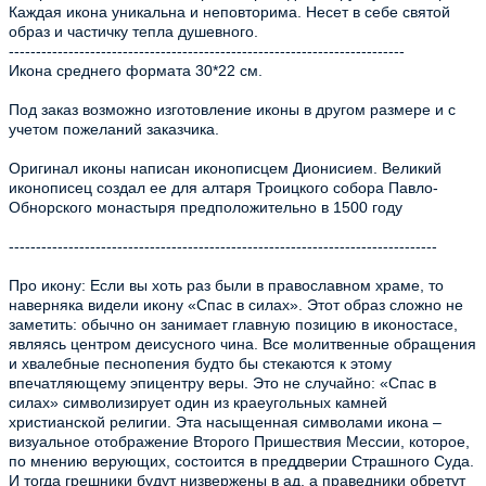
Каждая икона уникальна и неповторима. Несет в себе святой
образ и частичку тепла душевного.
-------------------------------------------------------------------------
Икона среднего формата 30*22 см.
Под заказ возможно изготовление иконы в другом размере и с
учетом пожеланий заказчика.
Оригинал иконы написан иконописцем Дионисием. Великий
иконописец создал ее для алтаря Троицкого собора Павло-
Обнорского монастыря предположительно в 1500 году
-------------------------------------------------------------------------------
Про икону: Если вы хоть раз были в православном храме, то
наверняка видели икону «Спас в силах». Этот образ сложно не
заметить: обычно он занимает главную позицию в иконостасе,
являясь центром деисусного чина. Все молитвенные обращения
и хвалебные песнопения будто бы стекаются к этому
впечатляющему эпицентру веры. Это не случайно: «Спас в
силах» символизирует один из краеугольных камней
христианской религии. Эта насыщенная символами икона –
визуальное отображение Второго Пришествия Мессии, которое,
по мнению верующих, состоится в преддверии Страшного Суда.
И тогда грешники будут низвержены в ад, а праведники обретут