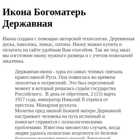
Икона Богоматерь
Державная
Икона создана с помощью авторской технологии. Деревянная
доска, паволока, левкас, патина. Икону можно купить и
оплатить на сайте удобным Вам способом. Так же под заказ
мы изготовим икону нужного размера и с учетом пожеланий
заказчика.
Державная икона - одна из самых чтимых святынь
православной Руси. Она появилась во времена
лихолетья и потрясений. Это был переломный
момент в который решалась судьба государства
Российского. В день ее обретения, 2 (15) марта
1917 года, император Николай II отрекся от
престола. Монархия рухнула.
Молитва пред иконой Божией матери Державной
настраивает человека на путь истинный и
помогает справится с психологическими
проблемами. Известны множество случаев, когда
людям удалось полностью исцелится от болезни
благодаря молитве перед иконой Державной