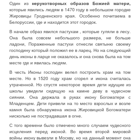
Один из
нерукотворных образов Божией матери,
которые явились людям в 1470 году в небольшом городке
Жировицы Гродненского края. Особенно почитаема в
Белоруссии, где и находится этот городок.
В начале образ явился пастухам , которые гуляли в лесу.
Она была совсем небольшого размера, не больше
ладони, Пораженные пастухи отнесли святыню своему
господину который положил ее в ларец. Но на следующий
день иконы в ларце не оказалось и она снова была на том
месте где и явилась людям.
В честь Иконы господин велел построить храм на том
месте. Но в 1520 году храм сгорел и икона считалась
утраченной. Но спустя некоторое время дети идущие из
школы увидели сидящую на камне деву в чудесном
сиянии. Она держала в руках икону Богоматери с
Младенцем. Дети привели на то место взрослых и возле
камня была обнаружена икона Жировицкой Богоматери
нисколько не пострадавшая в огне.
С того времени было отмечено много случаем чудесного
исцеления перед иконой. Во время второй мировой
войны икону вывезли в Москву, но на данный момент она