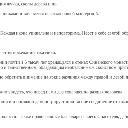
ия жучка, сколы дерева и пр.
понками и заверяется печатью нашей мастерской.
Каждая икона уникальна и неповторима. Несет в себе святой обр
учетом пожеланий заказчика.
ии почти 1,5 тысяч лет хранящаяся в стенах Синайского монаст
но и таинственным, обладающим необъяснимым свойством притяг
о обратить внимание на яркие различия между правой и левой 
но увидеть, что перед нами два совершенно разных человека.
писи и наглядно демонстрирует ипостасное соединение отража
 подлости. Также православные благодарят своего Спасителя, да