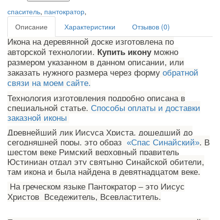
спаситель
,
пантократор
,
Описание
Характеристики
Отзывов (0)
Икона на деревянной доске изготовлена по
авторской технологии.
Купить икону
можно
размером указанном в данном описании, или
заказать нужного размера через форму
обратной
связи на моем сайте.
Технология изготовления подробно описана в
специальной статье.
Способы оплаты и доставки
заказной иконы
Древнейший лик Иисуса Христа, дошедший до
сегодняшней поры, это образ
«Спас Синайский»
. В
шестом веке Римский верховный правитель
Юстиниан отдал эту святыню Синайской обители,
там икона и была найдена в девятнадцатом веке.
На греческом языке Пантократор – это Иисус
Христов Вседежитель, Всевластитель.