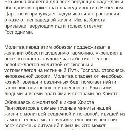
Его икона является для всех верующих надеждой и
обещанием торжества справедливости в Небесном
Царстве и принуждает задумываться о раскаянии,
отказе от неправедной жизни. Икона Христа
призывает верующих идти только стезями
Господними.
Молитва перед этим образом поддерживает в
желании обрести душевную гармонию, укрепляет в
вере, утешает в трудные часы бытия. Человек
освобождается молитвой от скверны и
устремляется на истинный Путь Господа, сторонясь
неправедной дороги. Молитва спасает от недобрых
козней, вранья и различных бед; помогает найти
гармонию внутреннюю и внешнюю с близкими
людьми и всеми братьями и сестрами во Христе.
Обращаясь с молитвой к иконе Христа
Пантократора в самые трудные минуты нашей
жизни с молитвой сердечной и покорной, идущей из
самого сердца, мы получим утешение и решение
всех сложных ситуаций в жизни. Это может