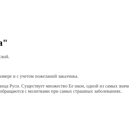
а"
ской.
азмере и с учетом пожеланий заказчика.
ница Руси. Существует множество Ее икон, одной из самых зна
е обращаются с молитвами при самых страшных заболеваниях.