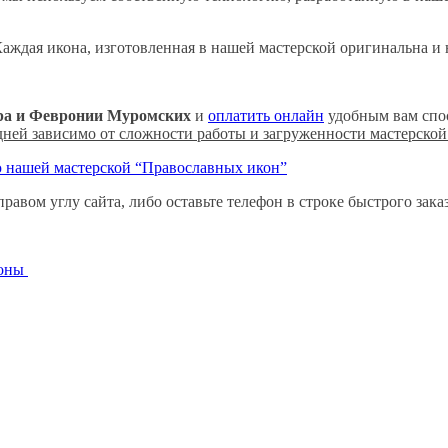
аждая икона, изготовленная в нашей мастерской оригинальна и
ра и Февронии Муромских
и
оплатить онлайн
удобным вам спо
 дней зависимо от сложности работы и загруженности мастерской
 нашей мастерской “Православных икон”
равом углу сайта, либо оставьте телефон в строке быстрого зак
коны