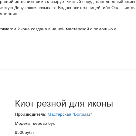
орящий источник» символизирует чистый сосуд, наполненный «жив
чистую Деву также называют Водоспасительницей, ибо Она – источн
истианин.
ковчегом Икона создана в нашей мастерской с помощью а..
Киот резной для иконы
Производитель:
Мастерская "Богомаз"
Модель: дерево бук
9500рубл