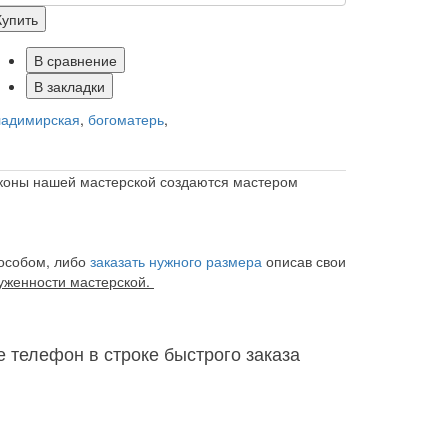
Купить
В сравнение
В закладки
ладимирская
,
богоматерь
,
иконы нашей мастерской создаются мастером
особом, либо
заказать нужного размера
описав свои
руженности мастерской.
е телефон в строке быстрого заказа