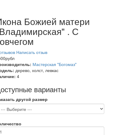
Икона Божией матери
"Владимирская" . С
ковчегом
 отзывов
Написать отзыв
500рубл
роизводитель:
Мастерская "Богомаз"
одель:
дерево, холст, левкас
аличие:
4
оступные варианты
аказать другой размер
оличество