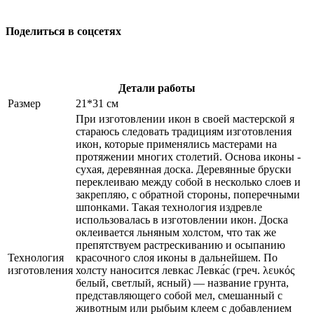
Поделиться в соцсетях
Детали работы
Размер
21*31 см
При изготовлении икон в своей мастерской я
стараюсь следовать традициям изготовления
икон, которые применялись мастерами на
протяжении многих столетий. Основа иконы -
сухая, деревянная доска. Деревянные бруски
переклеиваю между собой в несколько слоев и
закрепляю, с обратной стороны, поперечными
шпонками. Такая технология издревле
использовалась в изготовлении икон. Доска
оклеивается льняным холстом, что так же
препятствуем растрескиванию и осыпанию
Технология
красочного слоя иконы в дальнейшем. По
изготовления
холсту наносится левкас Левка́с (греч. λευκός
белый, светлый, ясный) — название грунта,
представляющего собой мел, смешанный с
животным или рыбьим клеем с добавлением