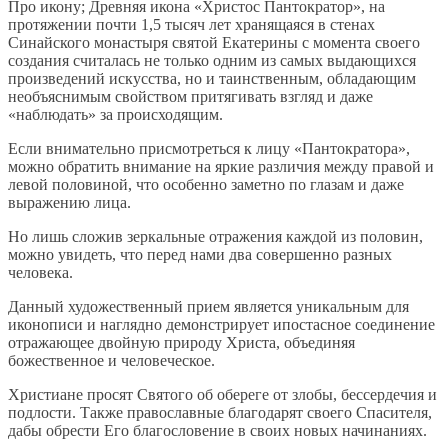
Про икону; Древняя икона «Христос Пантократор», на
протяжении почти 1,5 тысяч лет хранящаяся в стенах
Синайского монастыря святой Екатерины с момента своего
создания считалась не только одним из самых выдающихся
произведений искусства, но и таинственным, обладающим
необъяснимым свойством притягивать взгляд и даже
«наблюдать» за происходящим.
Если внимательно присмотреться к лицу «Пантократора»,
можно обратить внимание на яркие различия между правой и
левой половиной, что особенно заметно по глазам и даже
выражению лица.
Но лишь сложив зеркальные отражения каждой из половин,
можно увидеть, что перед нами два совершенно разных
человека.
Данный художественный прием является уникальным для
иконописи и наглядно демонстрирует ипостасное соединение
отражающее двойную природу Христа, объединяя
божественное и человеческое.
Христиане просят Святого об обереге от злобы, бессердечия и
подлости. Также православные благодарят своего Спасителя,
дабы обрести Его благословение в своих новых начинаниях.