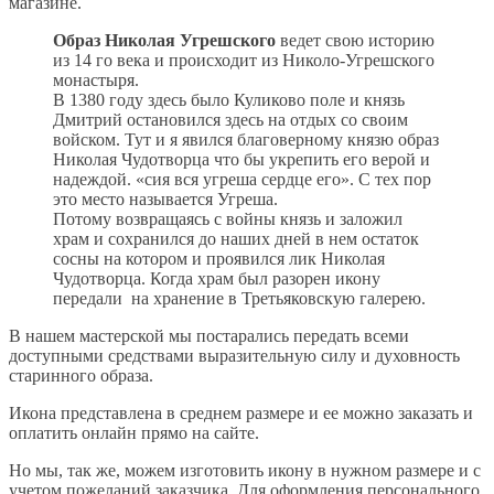
магазине.
Образ Николая Угрешского
ведет свою историю
из 14 го века и происходит из Николо-Угрешского
монастыря.
В 1380 году здесь было Куликово поле и князь
Дмитрий остановился здесь на отдых со своим
войском. Тут и я явился благоверному князю образ
Николая Чудотворца что бы укрепить его верой и
надеждой. «сия вся угреша сердце его». С тех пор
это место называется Угреша.
Потому возвращаясь с войны князь и заложил
храм и сохранился до наших дней в нем остаток
сосны на котором и проявился лик Николая
Чудотворца. Когда храм был разорен икону
передали на хранение в Третьяковскую галерею.
В нашем мастерской мы постарались передать всеми
доступными средствами выразительную силу и духовность
старинного образа.
Икона представлена в среднем размере и ее можно заказать и
оплатить онлайн прямо на сайте.
Но мы, так же, можем изготовить икону в нужном размере и с
учетом пожеланий заказчика. Для оформления персонального