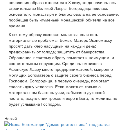
появления образа относится к X веку, когда начиналось
строительство Великой Лавры. Богородица явилась
основателю монастыря и благословила на ее основание,
пообещав быть игуменьей монашеской обители на все
времена.
К святому образу возносят молитвы, если есть
материальные проблемы. Божью Матерь Экономиссу
просят: дать хлеб насущный на каждый день;
предохранить от голода; защитить от банкротства.
Обращение к святому образу помогает и неимущим, и
состоятельным верующим. Среди паломников в
Афонскую Лавру много предпринимателей, смиренно
молящих Богоматерь о защите своего бизнеса перед
Господом. Богородица, в первую очередь, помогает
спасать душу человека. Если молиться только о
материальном благополучии, забывая о духовной
чистоте, искуплении грехов и вере в Бога, то молитва не
будет услышана Господом.
Новый