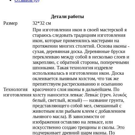
Детали работы
Размер
32*32 см
При изготовлении икон в своей мастерской я
стараюсь следовать традициям изготовления
икон, которые применялись мастерами на
протяжении многих столетий. Основа иконы -
сухая, деревянная доска. Деревянные бруски
переклеиваю между собой в несколько слоев и
закрепляю, с обратной стороны, поперечными
шпонками. Такая технология издревле
использовалась в изготовлении икон. Доска
оклеивается льняным холстом, что так же
препятствуем растрескиванию и осыпанию
Технология
красочного слоя иконы в дальнейшем. По
изготовления
холсту наносится левкас Левка́с (греч. λευκός
белый, светлый, ясный) — название грунта,
представляющего собой мел, смешанный с
животным или рыбьим клеем с добавлением
льняного масла). В зависимости от
изображения оставляю на левкасе, или
искусственно создаю трещины и сколы. Это
подчеркивает древний шарм иконы. По