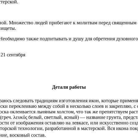
терской.
рной. Множество людей прибегают к молитвам перед священным 
нищеты.
 Необходимо также подпитывать и душу для обретения духовног
21 сентября
Детали работы
араюсь следовать традициям изготовления икон, которые примен
руски переклеиваю между собой в несколько слоев и закрепляю, 
Доска оклеивается льняным холстом, что так же препятствуем ра
с (греч. λευκός белый, светлый, ясный) — название грунта, пр
мости от изображения оставляю на левкасе, или искусственно с
торской технологии, разработанной в мастерской. Вся икона по
ние, восковый состав.