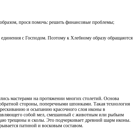
образом, прося помочь: решить финансовые проблемы;
о единения с Господом. Поэтому к Хлебному образу обращаются
ялись мастерами на протяжении многих столетий. Основа
с обратной стороны, поперечными шпонками. Такая технология
стрескиванию и осыпанию красочного слоя иконы в
едставляющего собой мел, смешанный с животным или рыбьим
оздаю трещины и сколы. Это подчеркивает древний шарм иконы.
крывается патиной и восковым составом.