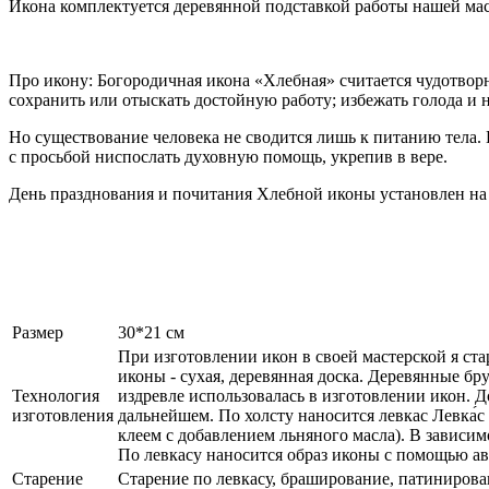
Икона комплектуется деревянной подставкой работы нашей мас
Про икону: Богородичная икона «Хлебная» считается чудотво
сохранить или отыскать достойную работу; избежать голода и 
Но существование человека не сводится лишь к питанию тела.
с просьбой ниспослать духовную помощь, укрепив в вере.
День празднования и почитания Хлебной иконы установлен на 
Размер
30*21 см
При изготовлении икон в своей мастерской я ст
иконы - сухая, деревянная доска. Деревянные б
Технология
издревле использовалась в изготовлении икон. 
изготовления
дальнейшем. По холсту наносится левкас Левка́
клеем с добавлением льняного масла). В зависи
По левкасу наносится образ иконы с помощью ав
Старение
Старение по левкасу, браширование, патинирова