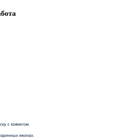
абота
ку с ковчегом.
старинных иконах.