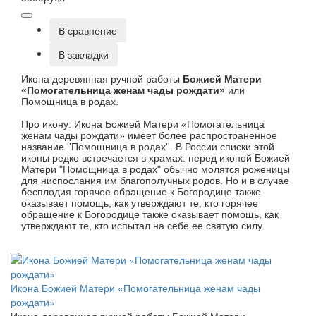
В сравнение
В закладки
Икона деревянная ручной работы
Божией Матери
«Помогательница женам чады рождати»
или
Помощница в родах.
Про икону: Икона Божией Матери «Помогательница
женам чады рождати» имеет более распространенное
название ''Помощница в родах''. В России списки этой
иконы редко встречается в храмах. перед иконой Божией
Матери "Помощница в родах" обычно молятся роженицы
для ниспослания им благополучных родов. Но и в случае
бесплодия горячее обращение к Богородице также
оказывает помощь, как утверждают те, кто горячее
обращение к Богородице также оказывает помощь, как
утверждают те, кто испытал на себе ее святую силу.
Икона Божией Матери «Помогательница женам чады
рождати»
Икона деревянная ручной работы Божией Матери