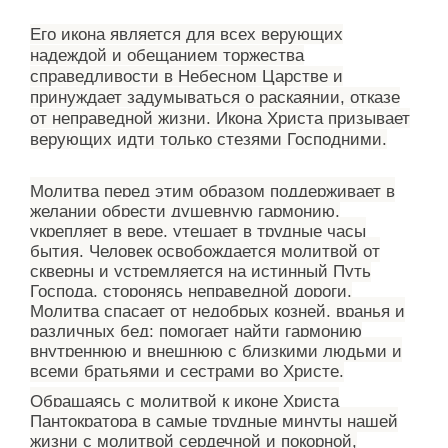
Его икона является для всех верующих
надеждой и обещанием торжества
справедливости в Небесном Царстве и
принуждает задумываться о раскаянии, отказе
от неправедной жизни. Икона Христа призывает
верующих идти только стезями Господними.
Молитва перед этим образом поддерживает в
желании обрести душевную гармонию,
укрепляет в вере, утешает в трудные часы
бытия. Человек освобождается молитвой от
скверны и устремляется на истинный Путь
Господа, сторонясь неправедной дороги.
Молитва спасает от недобрых козней, вранья и
различных бед; помогает найти гармонию
внутреннюю и внешнюю с близкими людьми и
всеми братьями и сестрами во Христе.
Обращаясь с молитвой к иконе Христа
Пантократора в самые трудные минуты нашей
жизни с молитвой сердечной и покорной,