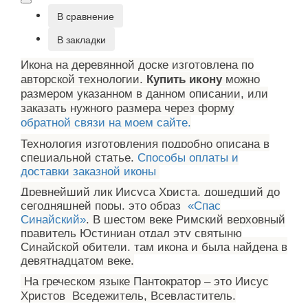
В сравнение
В закладки
Икона на деревянной доске изготовлена по
авторской технологии.
Купить икону
можно
размером указанном в данном описании, или
заказать нужного размера через форму
обратной связи на моем сайте.
Технология изготовления подробно описана в
специальной статье.
Способы оплаты и
доставки заказной иконы
Древнейший лик Иисуса Христа, дошедший до
сегодняшней поры, это образ
«Спас
Синайский»
. В шестом веке Римский верховный
правитель Юстиниан отдал эту святыню
Синайской обители, там икона и была найдена в
девятнадцатом веке.
На греческом языке Пантократор – это Иисус
Христов Вседежитель, Всевластитель.