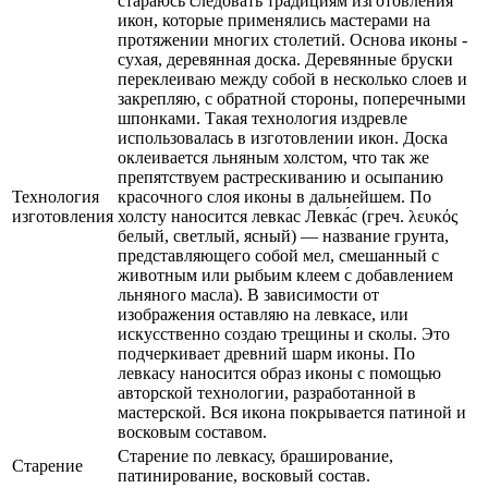
стараюсь следовать традициям изготовления
икон, которые применялись мастерами на
протяжении многих столетий. Основа иконы -
сухая, деревянная доска. Деревянные бруски
переклеиваю между собой в несколько слоев и
закрепляю, с обратной стороны, поперечными
шпонками. Такая технология издревле
использовалась в изготовлении икон. Доска
оклеивается льняным холстом, что так же
препятствуем растрескиванию и осыпанию
Технология
красочного слоя иконы в дальнейшем. По
изготовления
холсту наносится левкас Левка́с (греч. λευκός
белый, светлый, ясный) — название грунта,
представляющего собой мел, смешанный с
животным или рыбьим клеем с добавлением
льняного масла). В зависимости от
изображения оставляю на левкасе, или
искусственно создаю трещины и сколы. Это
подчеркивает древний шарм иконы. По
левкасу наносится образ иконы с помощью
авторской технологии, разработанной в
мастерской. Вся икона покрывается патиной и
восковым составом.
Старение по левкасу, браширование,
Старение
патинирование, восковый состав.