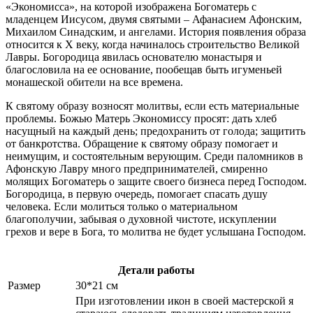
«Экономисса», на которой изображена Богоматерь с
младенцем Иисусом, двумя святыми – Афанасием Афонским,
Михаилом Синадским, и ангелами. История появления образа
относится к X веку, когда начиналось строительство Великой
Лавры. Богородица явилась основателю монастыря и
благословила на ее основание, пообещав быть игуменьей
монашеской обители на все времена.
К святому образу возносят молитвы, если есть материальные
проблемы. Божью Матерь Экономиссу просят: дать хлеб
насущный на каждый день; предохранить от голода; защитить
от банкротства. Обращение к святому образу помогает и
неимущим, и состоятельным верующим. Среди паломников в
Афонскую Лавру много предпринимателей, смиренно
молящих Богоматерь о защите своего бизнеса перед Господом.
Богородица, в первую очередь, помогает спасать душу
человека. Если молиться только о материальном
благополучии, забывая о духовной чистоте, искуплении
грехов и вере в Бога, то молитва не будет услышана Господом.
Детали работы
Размер
30*21 см
При изготовлении икон в своей мастерской я