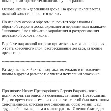
помощью авторской технологии. Ручная работа.
Основа иконы - деревянная доска. На доску наклеивается
льняной холст и наносится левкас.
По левкасу особым образом наносится образ иконы.С
обратной стороны доска скрепляется деревянными планками
"шпонками" во избежание коробления и растрескивания
деревянной основы иконы .
В работе над иконой широко применялась техника старения.
Утрата красочного слоя, растрескивание левкаса, старение
древесины.
----------------------------------------------------
Размер иконы 30*23 см, под заказ возможно изготовление
иконы в другом размере и с учетом пожеланий заказчика.
---------------------------------------------------------
Про икону: Икону Преподобного Сергия Радонежского
принято считать одной из основных святынь в Православии.
Еще во время своей земной жизни этот святой был настоящим
христианином, который вел смиренный образ жизни. Был
трудолюбивым, верным и милосердным. Именно благодаря